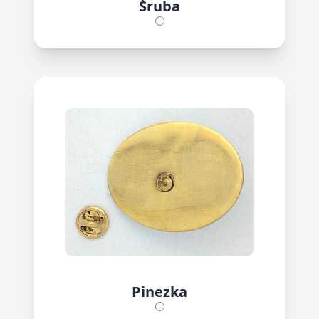
Śruba
Pinezka