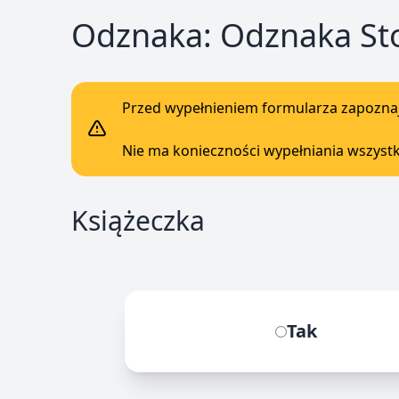
Odznaka: Odznaka Sto
Przed wypełnieniem formularza zapoznaj 
Nie ma konieczności wypełniania wszystk
Książeczka
Tak