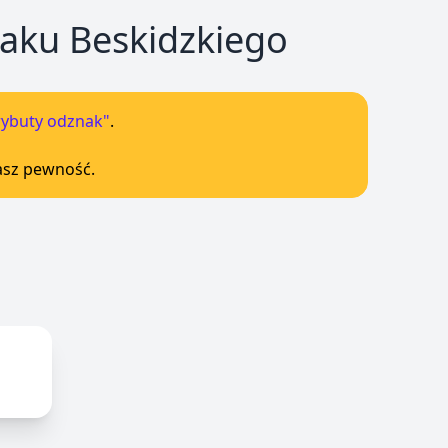
aku Beskidzkiego
rybuty odznak"
.
masz pewność.