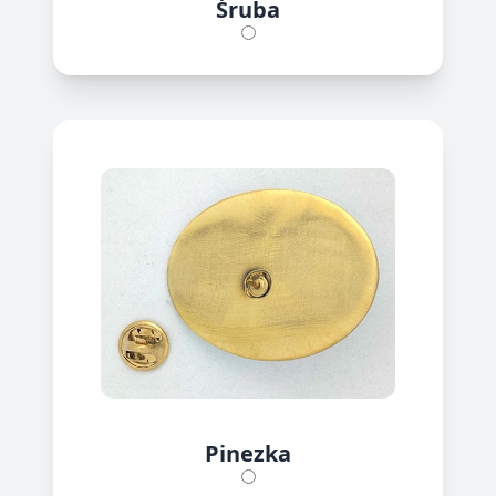
Śruba
Pinezka