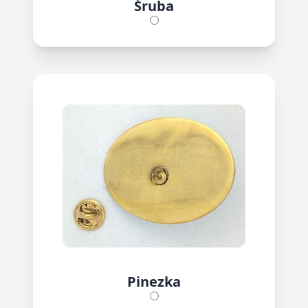
Śruba
Pinezka