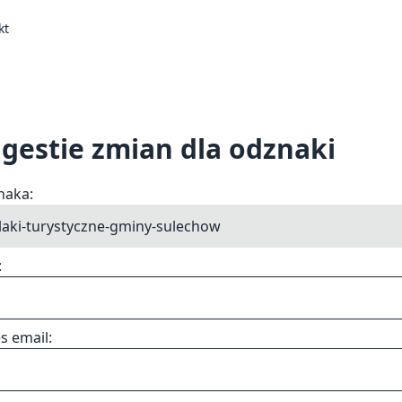
kt
gestie zmian dla odznaki
naka:
:
s email: