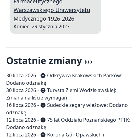
Farmaceutycznego
Warszawskiego Uniwersytetu
Medycznego 1926-2026
Koniec: 29 stycznia 2027
Ostatnie zmiany
›››
30 lipca 2026 -
Odkrywca Krakowskich Parków
:
add_circle
Dodano odznakę
30 lipca 2026 -
Turysta Ziemi Wodzisławskiej
:
change_circle
Zmiana na liście wymagań
16 lipca 2026 -
Sudeckie zegary wieżowe
: Dodano
add_circle
odznakę
12 lipca 2026 -
75 lat Oddziału Poznańskiego PTTK
:
add_circle
Dodano odznakę
12 lipca 2026 -
Korona Gór Opawskich i
add_circle