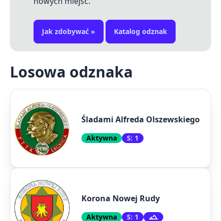
nowych miejsc.
Jak zdobywać »
Katalog odznak
Losowa odznaka
Śladami Alfreda Olszewskiego
Aktywna
S: 1
Korona Nowej Rudy
Aktywna
S: 1