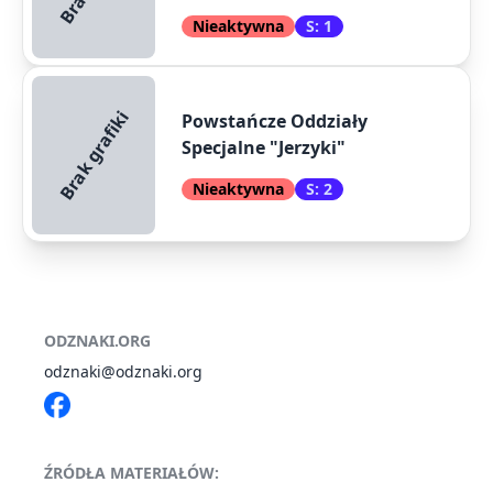
Nieaktywna
S: 1
Brak grafiki
Powstańcze Oddziały
Specjalne "Jerzyki"
Nieaktywna
S: 2
ODZNAKI.ORG
odznaki@odznaki.org
ŹRÓDŁA MATERIAŁÓW: