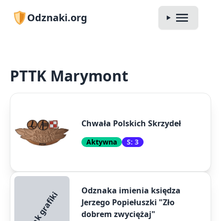
Odznaki.org
PTTK Marymont
Chwała Polskich Skrzydeł
Aktywna
S: 3
Odznaka imienia księdza
Brak grafiki
Jerzego Popiełuszki "Zło
dobrem zwyciężaj"