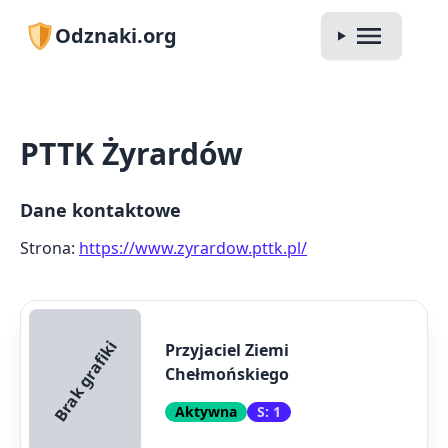
Odznaki.org
PTTK Żyrardów
Dane kontaktowe
Strona:
https://www.zyrardow.pttk.pl/
Brak grafiki
Przyjaciel Ziemi
Chełmońskiego
Aktywna
S: 1