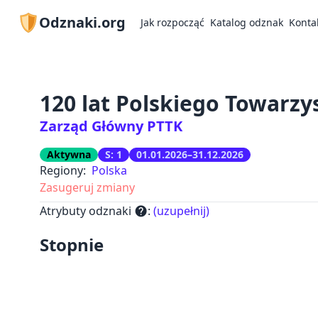
Odznaki.org
Jak rozpocząć
Katalog odznak
Konta
120 lat Polskiego Towarz
Zarząd Główny PTTK
Aktywna
S: 1
01.01.2026–31.12.2026
Regiony:
Polska
Zasugeruj zmiany
Atrybuty odznaki
:
(uzupełnij)
help
Stopnie