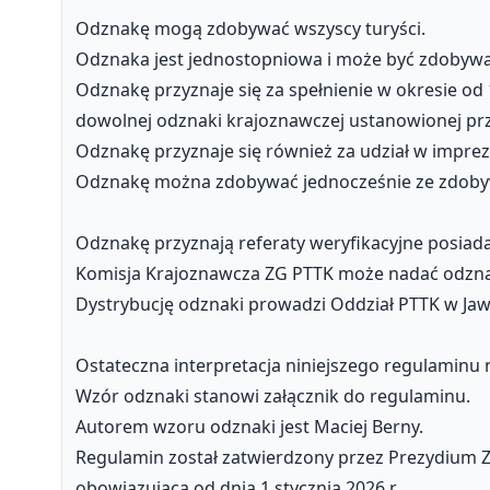
Odznakę mogą zdobywać wszyscy turyści.
Odznaka jest jednostopniowa i może być zdobywan
Odznakę przyznaje się za spełnienie w okresie o
dowolnej odznaki krajoznawczej ustanowionej prz
Odznakę przyznaje się również za udział w impre
Odznakę można zdobywać jednocześnie ze zdoby
Odznakę przyznają referaty weryfikacyjne posiad
Komisja Krajoznawcza ZG PTTK może nadać odznak
Dystrybucję odznaki prowadzi Oddział PTTK w Jaw
Ostateczna interpretacja niniejszego regulaminu
Wzór odznaki stanowi załącznik do regulaminu.
Autorem wzoru odznaki jest Maciej Berny.
Regulamin został zatwierdzony przez Prezydium ZG 
obowiązującą od dnia 1 stycznia 2026 r.