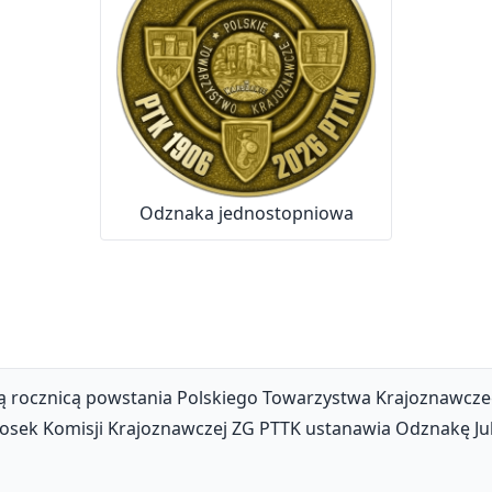
Odznaka jednostopniowa
stą rocznicą powstania Polskiego Towarzystwa Krajoznawc
sek Komisji Krajoznawczej ZG PTTK ustanawia Odznakę Jub