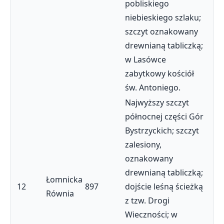
pobliskiego
niebieskiego szlaku;
szczyt oznakowany
drewnianą tabliczką;
w Lasówce
zabytkowy kościół
św. Antoniego.
Najwyższy szczyt
północnej części Gór
Bystrzyckich; szczyt
zalesiony,
oznakowany
drewnianą tabliczką;
Łomnicka
12
897
dojście leśną ścieżką
Równia
z tzw. Drogi
Wieczności; w