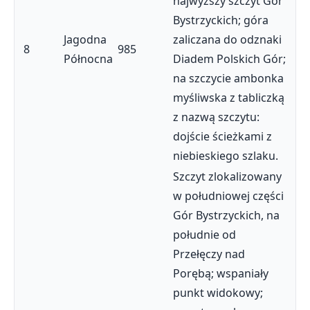
najwyższy szczyt Gór
Bystrzyckich; góra
Jagodna
zaliczana do odznaki
8
985
Północna
Diadem Polskich Gór;
na szczycie ambonka
myśliwska z tabliczką
z nazwą szczytu:
dojście ścieżkami z
niebieskiego szlaku.
Szczyt zlokalizowany
w południowej części
Gór Bystrzyckich, na
południe od
Przełęczy nad
Porębą; wspaniały
punkt widokowy;