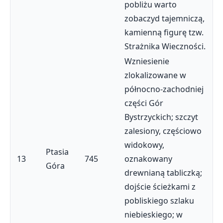
pobliżu warto
zobaczyd tajemniczą,
kamienną figurę tzw.
Strażnika Wieczności.
Wzniesienie
zlokalizowane w
północno-zachodniej
części Gór
Bystrzyckich; szczyt
zalesiony, częściowo
widokowy,
Ptasia
13
745
oznakowany
Góra
drewnianą tabliczką;
dojście ścieżkami z
pobliskiego szlaku
niebieskiego; w