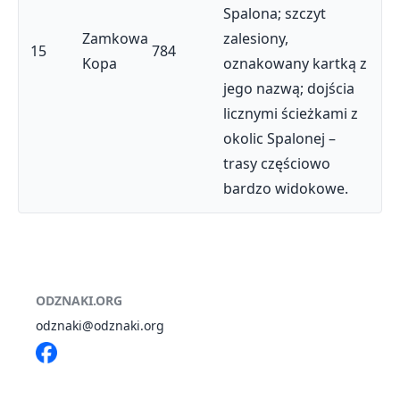
Spalona; szczyt
Zamkowa
zalesiony,
15
784
Kopa
oznakowany kartką z
jego nazwą; dojścia
licznymi ścieżkami z
okolic Spalonej –
trasy częściowo
bardzo widokowe.
ODZNAKI.ORG
odznaki@odznaki.org