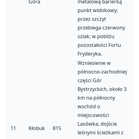
Góra
metalową barierką
punkt widokowy;
przez szczyt
przebiega czerwony
szlak; w pobliżu
pozostałości Fortu
Fryderyka.
Wzniesienie w
północno-zachodniej
części Gór
Bystrzyckich, około 3
km na północny
wschód o
miejscowości
Lasówka; dojście
11
Kłobuk
815
leśnymi ścieżkami z