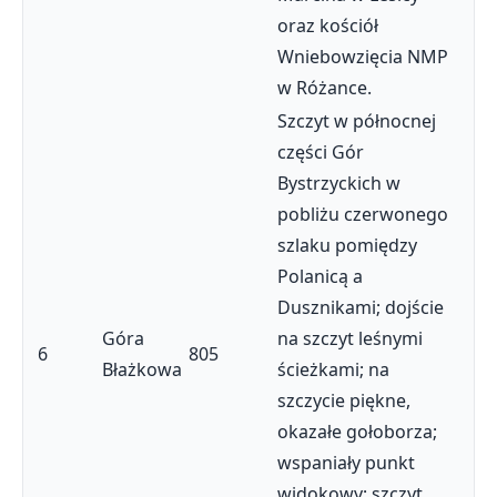
oraz kościół
Wniebowzięcia NMP
w Różance.
Szczyt w północnej
części Gór
Bystrzyckich w
pobliżu czerwonego
szlaku pomiędzy
Polanicą a
Dusznikami; dojście
Góra
na szczyt leśnymi
6
805
Błażkowa
ścieżkami; na
szczycie piękne,
okazałe gołoborza;
wspaniały punkt
widokowy; szczyt