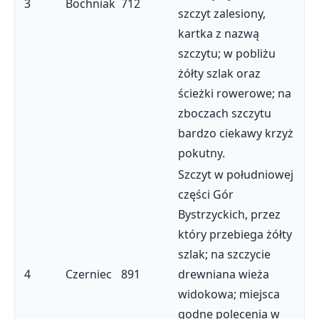
3
Bochniak
712
szczyt zalesiony,
kartka z nazwą
szczytu; w pobliżu
żółty szlak oraz
ścieżki rowerowe; na
zboczach szczytu
bardzo ciekawy krzyż
pokutny.
Szczyt w południowej
części Gór
Bystrzyckich, przez
który przebiega żółty
szlak; na szczycie
4
Czerniec
891
drewniana wieża
widokowa; miejsca
godne polecenia w