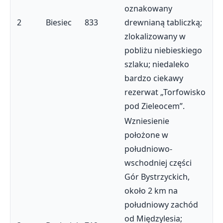
oznakowany
2
Biesiec
833
drewnianą tabliczką;
zlokalizowany w
pobliżu niebieskiego
szlaku; niedaleko
bardzo ciekawy
rezerwat „Torfowisko
pod Zieleocem”.
Wzniesienie
położone w
południowo-
wschodniej części
Gór Bystrzyckich,
około 2 km na
południowy zachód
od Międzylesia;