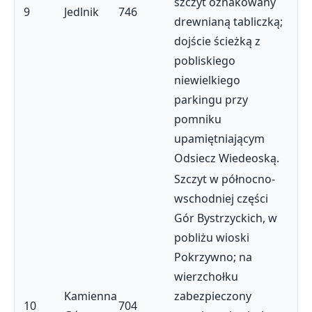
szczyt oznakowany
9
Jedlnik
746
drewnianą tabliczką;
dojście ścieżką z
pobliskiego
niewielkiego
parkingu przy
pomniku
upamiętniającym
Odsiecz Wiedeoską.
Szczyt w północno-
wschodniej części
Gór Bystrzyckich, w
pobliżu wioski
Pokrzywno; na
wierzchołku
Kamienna
zabezpieczony
10
704