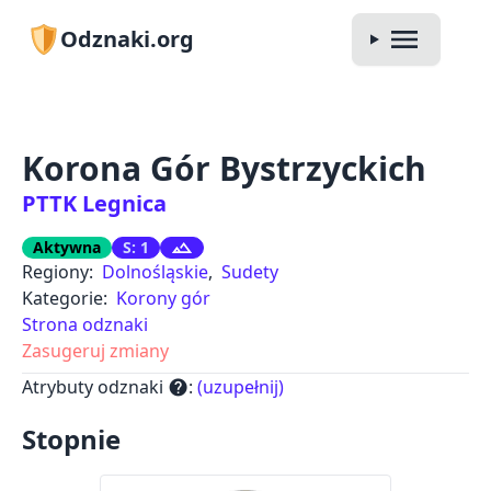
Odznaki.org
Korona Gór Bystrzyckich
PTTK Legnica
Aktywna
S: 1
Regiony:
Dolnośląskie
,
Sudety
Kategorie:
Korony gór
Strona odznaki
Zasugeruj zmiany
Atrybuty odznaki
:
(uzupełnij)
help
Stopnie