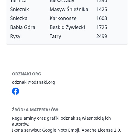
Tarnica
Bieszczady
1346
Śnieżnik
Masyw Śnieżnika
1425
Śnieżka
Karkonosze
1603
Babia Góra
Beskid Żywiecki
1725
Rysy
Tatry
2499
ODZNAKI.ORG
odznaki@odznaki.org
ŹRÓDŁA MATERIAŁÓW:
Regulaminy oraz grafiki odznak są własnością ich
autorów.
Ikona serwisu: Google
Noto Emoji
,
Apache License 2.0
.