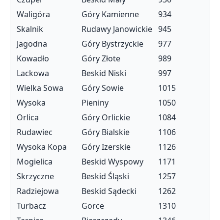
Waligóra
Góry Kamienne
934
Skalnik
Rudawy Janowickie
945
Jagodna
Góry Bystrzyckie
977
Kowadło
Góry Złote
989
Lackowa
Beskid Niski
997
Wielka Sowa
Góry Sowie
1015
Wysoka
Pieniny
1050
Orlica
Góry Orlickie
1084
Rudawiec
Góry Bialskie
1106
Wysoka Kopa
Góry Izerskie
1126
Mogielica
Beskid Wyspowy
1171
Skrzyczne
Beskid Śląski
1257
Radziejowa
Beskid Sądecki
1262
Turbacz
Gorce
1310