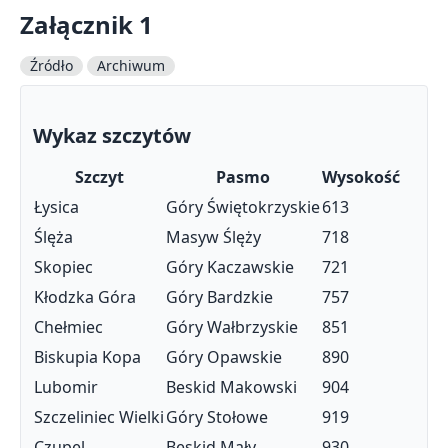
Załącznik 1
Źródło
Archiwum
Wykaz szczytów
Szczyt
Pasmo
Wysokość
Łysica
Góry Świętokrzyskie
613
Ślęża
Masyw Ślęży
718
Skopiec
Góry Kaczawskie
721
Kłodzka Góra
Góry Bardzkie
757
Chełmiec
Góry Wałbrzyskie
851
Biskupia Kopa
Góry Opawskie
890
Lubomir
Beskid Makowski
904
Szczeliniec Wielki
Góry Stołowe
919
Czupel
Beskid Mały
930