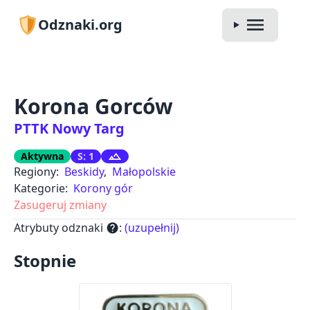
Odznaki.org
Korona Gorców
PTTK Nowy Targ
Aktywna
S: 1
Regiony:
Beskidy
,
Małopolskie
Kategorie:
Korony gór
Zasugeruj zmiany
Atrybuty odznaki
:
(uzupełnij)
help
Stopnie