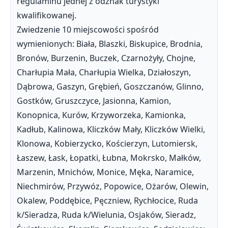
regulaminu jednej z odznak turystyki
kwalifikowanej.
Zwiedzenie 10 miejscowości spośród
wymienionych: Biała, Blaszki, Biskupice, Brodnia,
Bronów, Burzenin, Buczek, Czarnożyły, Chojne,
Charłupia Mała, Charłupia Wielka, Działoszyn,
Dąbrowa, Gaszyn, Grębień, Goszczanów, Glinno,
Gostków, Gruszczyce, Jasionna, Kamion,
Konopnica, Kurów, Krzyworzeka, Kamionka,
Kadłub, Kalinowa, Kliczków Mały, Kliczków Wielki,
Klonowa, Kobierzycko, Kościerzyn, Lutomiersk,
Łaszew, Łask, Łopatki, Łubna, Mokrsko, Małków,
Marzenin, Mnichów, Monice, Męka, Naramice,
Niechmirów, Przywóz, Popowice, Ożarów, Olewin,
Okalew, Poddębice, Pęczniew, Rychłocice, Ruda
k/Sieradza, Ruda k/Wielunia, Osjaków, Sieradz,