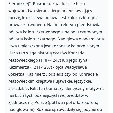
Sieradzkiej". Pośrodku znajduje się herb
województwa sieradzkiego przedstawiający
tarczę, której lewa połowa jest koloru złotego a
prawa czerwonego. Na polu złotym przedstawia
pół lwa koloru czerwonego a na polu czerwonym
pól orła koloru czarnego. Nad głowa głowami orła
i lwa umieszczona jest korona w kolorze złotym.
Herb ten sięga historią czasów Konrada
Mazowieckiego (1187-1247) lub jego syna
Kazimierza (1211-1267) - ojca Władysława
Łokietka. Kazimierz I odziedziczył po Konradzie
Mazowieckim księstwa kujawskie, łęczyckie,
sieradzkie. Fakt ten tłumaczy identyczny motyw na
herbach tych późniejszych województw w
zjednoczonej Polsce (pół lwa i pół orła z koroną
nad głowami). Różnice sprowadziły się jedynie do