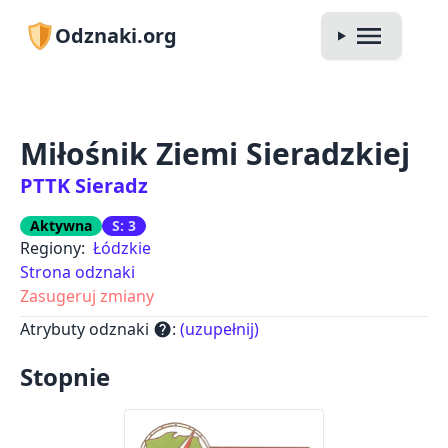
Odznaki.org
Miłośnik Ziemi Sieradzkiej
PTTK Sieradz
Aktywna
S: 3
Regiony:
Łódzkie
Strona odznaki
Zasugeruj zmiany
Atrybuty odznaki
:
(uzupełnij)
help
Stopnie