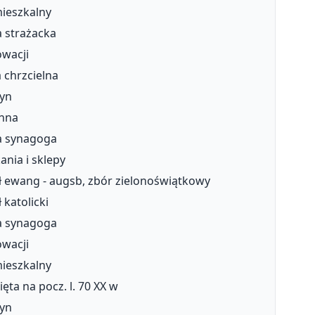
ieszkalny
 strażacka
wacji
a chrzcielna
yn
nna
a synagoga
ania i sklepy
ł ewang - augsb, zbór zielonoświątkowy
 katolicki
a synagoga
wacji
ieszkalny
ęta na pocz. l. 70 XX w
yn