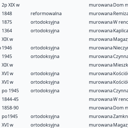
2p XIX w
murowana
Dom m
1848
reformowalna
murowana
Remiza
1875
ortodoksyjna
murowana
W reno
1364
ortodoksyjna
murowana
Kaplic
XIX w
murowana
Magaz
o
1946
ortodoksyjna
murowana
Nieczy
1945
ortodoksyjna
murowana
Czynn
XIX w
murowana
Mieszk
XVI w
ortodoksyjna
murowana
Kośció
XVI w
ortodoksyjna
murowana
Kościół
po 1945
ortodoksyjna
murowana
Czynn
1844-45
murowana
W reno
1858-90
murowana
Dom m
po1945
ortodoksyjna
murowana
Zamkni
XVI w
ortodoksyjna
murowana
Magaz