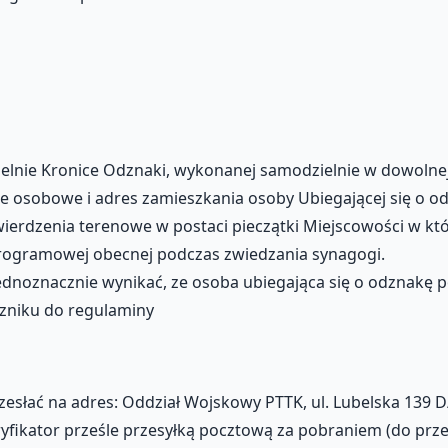
elnie Kronice Odznaki, wykonanej samodzielnie w dowolnej
ane osobowe i adres zamieszkania osoby Ubiegającej się o o
ierdzenia terenowe w postaci pieczątki Miejscowości w któ
 programowej obecnej podczas zwiedzania synagogi.
dnoznacznie wynikać, ze osoba ubiegająca się o odznakę po
czniku do regulaminy
zesłać na adres: Oddział Wojskowy PTTK, ul. Lubelska 139 D
fikator prześle przesyłką pocztową za pobraniem (do przes