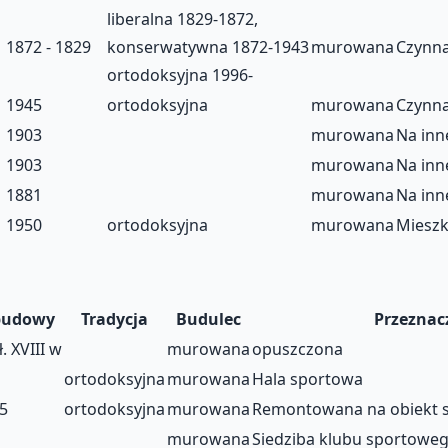
liberalna 1829-1872,
1872 - 1829
konserwatywna 1872-1943
murowana
Czynn
ortodoksyjna 1996-
1945
ortodoksyjna
murowana
Czynn
1903
murowana
Na inn
1903
murowana
Na inn
1881
murowana
Na inn
1950
ortodoksyjna
murowana
Mieszk
budowy
Tradycja
Budulec
Przeznac
. XVIII w
murowana
opuszczona
ortodoksyjna
murowana
Hala sportowa
5
ortodoksyjna
murowana
Remontowana na obiekt sp
murowana
Siedziba klubu sportowe