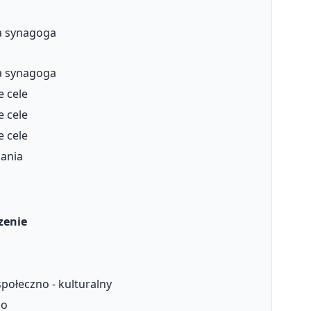
a synagoga
a synagoga
e cele
e cele
e cele
ania
zenie
ołeczno - kulturalny
go