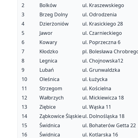
2
Bolków
ul. Kraszewskiego
3
Brzeg Dolny
ul. Odrodzenia
4
Dzierżoniów
ul. Krasickiego 28
5
Jawor
ul. Czarnieckiego
6
Kowary
ul. Poprzeczna 6
7
Kłodzko
pl. Bolesława Chrobreg
8
Legnica
ul. Chojnowska12
9
Lubań
ul. Grunwaldzka
10
Oleśnica
ul. Łużycka
11
Strzegom
ul. Kościelna
12
Wałbrzych
ul. Mickiewicza 18
13
Ziębice
ul. Wąska 11
14
Ząbkowice Śląskie
ul. Dolnośląska 18
15
Świdnica
ul. Bohaterów Getta 22
16
Świdnica
ul. Kotlarska 16