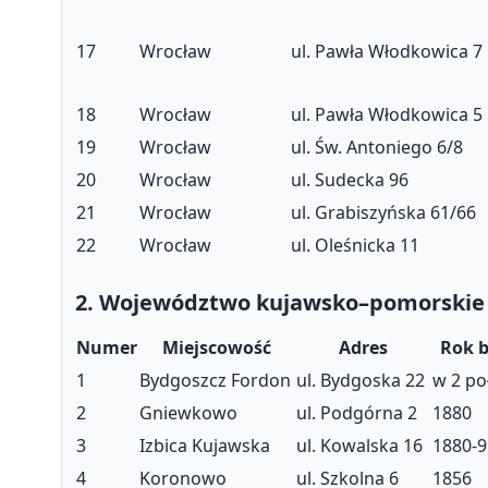
17
Wrocław
ul. Pawła Włodkowica 7
18
Wrocław
ul. Pawła Włodkowica 5
19
Wrocław
ul. Św. Antoniego 6/8
20
Wrocław
ul. Sudecka 96
21
Wrocław
ul. Grabiszyńska 61/66
22
Wrocław
ul. Oleśnicka 11
2. Województwo kujawsko–pomorskie
Numer
Miejscowość
Adres
Rok 
1
Bydgoszcz Fordon
ul. Bydgoska 22
w 2 poł
2
Gniewkowo
ul. Podgórna 2
1880
3
Izbica Kujawska
ul. Kowalska 16
1880-9
4
Koronowo
ul. Szkolna 6
1856