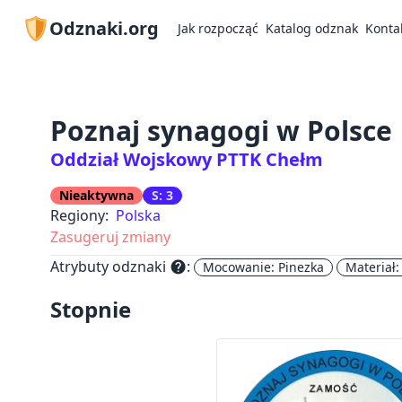
Odznaki.org
Jak rozpocząć
Katalog odznak
Konta
Poznaj synagogi w Polsce
Oddział Wojskowy PTTK Chełm
Nieaktywna
S: 3
Regiony:
Polska
Zasugeruj zmiany
Atrybuty odznaki
:
help
Mocowanie: Pinezka
Materiał:
Stopnie