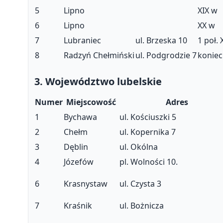
5
Lipno
XIX w
6
Lipno
XX w
7
Lubraniec
ul. Brzeska 10
1 poł. 
8
Radzyń Chełmiński
ul. Podgrodzie 7
koniec
3. Województwo lubelskie
Numer
Miejscowość
Adres
1
Bychawa
ul. Kościuszki 5
2
Chełm
ul. Kopernika 7
3
Dęblin
ul. Okólna
4
Józefów
pl. Wolności 10.
6
Krasnystaw
ul. Czysta 3
7
Kraśnik
ul. Bożnicza