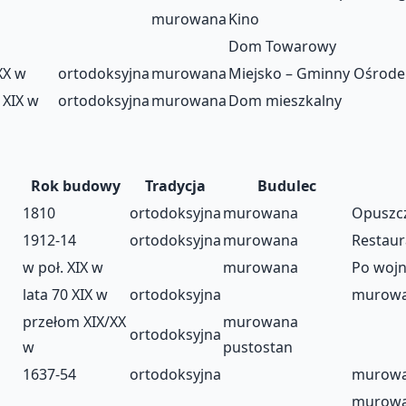
murowana
Kino
Dom Towarowy
XX w
ortodoksyjna
murowana
Miejsko – Gminny Ośrode
 XIX w
ortodoksyjna
murowana
Dom mieszkalny
Rok budowy
Tradycja
Budulec
1810
ortodoksyjna
murowana
Opuszc
1912-14
ortodoksyjna
murowana
Restaur
w poł. XIX w
murowana
Po wojn
lata 70 XIX w
ortodoksyjna
murowan
przełom XIX/XX
murowana
ortodoksyjna
w
pustostan
1637-54
ortodoksyjna
murowa
murowan