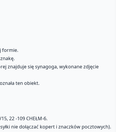
 formie.
dznakę.
rej znajduje się synagoga, wykonane zdjęcie
znała ten obiekt.
/15, 22 -109 CHEŁM-6.
yłki nie dołączać kopert i znaczków pocztowych).