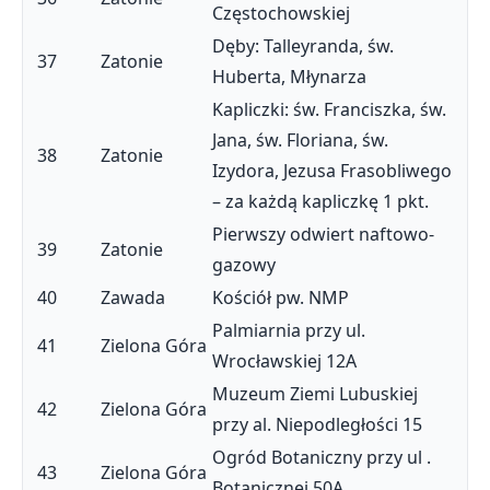
Częstochowskiej
Dęby: Talleyranda, św.
37
Zatonie
Huberta, Młynarza
Kapliczki: św. Franciszka, św.
Jana, św. Floriana, św.
38
Zatonie
Izydora, Jezusa Frasobliwego
– za każdą kapliczkę 1 pkt.
Pierwszy odwiert naftowo-
39
Zatonie
gazowy
40
Zawada
Kościół pw. NMP
Palmiarnia przy ul.
41
Zielona Góra
Wrocławskiej 12A
Muzeum Ziemi Lubuskiej
42
Zielona Góra
przy al. Niepodległości 15
Ogród Botaniczny przy ul .
43
Zielona Góra
Botanicznej 50A