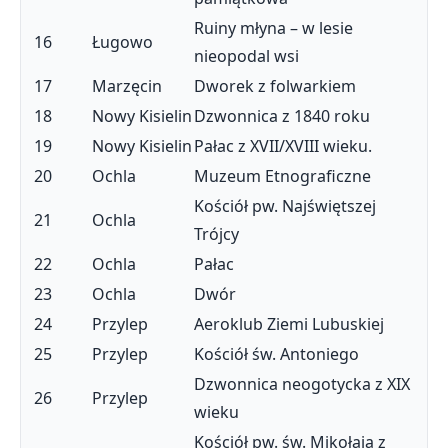
Ruiny młyna – w lesie
16
Ługowo
nieopodal wsi
17
Marzęcin
Dworek z folwarkiem
18
Nowy Kisielin
Dzwonnica z 1840 roku
19
Nowy Kisielin
Pałac z XVII/XVIII wieku.
20
Ochla
Muzeum Etnograficzne
Kościół pw. Najświętszej
21
Ochla
Trójcy
22
Ochla
Pałac
23
Ochla
Dwór
24
Przylep
Aeroklub Ziemi Lubuskiej
25
Przylep
Kościół św. Antoniego
Dzwonnica neogotycka z XIX
26
Przylep
wieku
Kościół pw. św. Mikołaja z