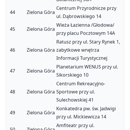
Centrum Przyrodnicze przy
44
Zielona Góra
ul. Dąbrowskiego 14
Wieża Łazienna /Głodowa/
45
Zielona Góra
przy placu Pocztowym 14A
Ratusz przy ul. Stary Rynek 1,
46
Zielona Góra
zabytkowe wnętrza
Informacji Turystycznej
Planetarium WENUS przy ul.
47
Zielona Góra
Sikorskiego 10
Centrum Rekreacyjno-
48
Zielona Góra
Sportowe przy ul.
Sulechowskiej 41
Konkatedra pw. św. Jadwigi
49
Zielona Góra
przy ul. Mickiewicza 14
Amfiteatr przy ul.
50
Zielona Góra