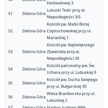
Festiwalowej 3
Lubuski Teatr przy al.
51
Zielona Góra
Niepodległości 3/5
Kościół pw. Matki Bożej
52
Zielona Góra
Częstochowskiej przy ul.
Mariackiej 1
Kościół pw. Najświętszego
53
Zielona Góra
Zbawiciela przy al.
Niepodległości 28
Kościół patronalny pw. Św.
54
Zielona Góra
Urbana przy ul. Lubuskiej 9
Kościół pw. Ducha Świętego
55
Zielona Góra
przy ul. Bułgarskiej 30
Wieża Braniborska przy ul.
56
Zielona Góra
Lubuskiej 2
57
Zielona Góra
Stadion żużlowy W69