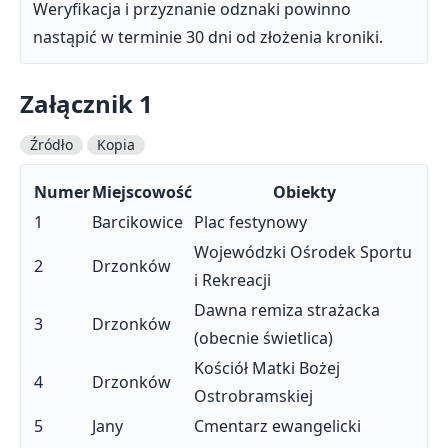
Weryfikacja i przyznanie odznaki powinno
nastąpić w terminie 30 dni od złożenia kroniki.
Załącznik 1
Źródło
Kopia
Numer
Miejscowość
Obiekty
1
Barcikowice
Plac festynowy
Wojewódzki Ośrodek Sportu
2
Drzonków
i Rekreacji
Dawna remiza strażacka
3
Drzonków
(obecnie świetlica)
Kościół Matki Bożej
4
Drzonków
Ostrobramskiej
5
Jany
Cmentarz ewangelicki