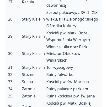
27
Racula
dzwonnicą
Zespół pałacowy, z XVIII - XIX
28
Stary Kisielin
wieku, filia Zielonogórskiego
Ośrodka Kultury
Kościół pw. Matki Bożej
29
Stary Kisielin
Wspomożenia Wiernych
Winnica Julia oraz Park
30
Stary Kisielin
Miniatur Obiektów
Winiarskich
31
Stary Kisielin
Tor wyścigowy
32
Stożne
Ruiny folwarku
33
Sucha
Kościół pw. św. Marcina
34
Zatonie
Ruiny pałacu z parkiem
35
Zatonie
Ruina kościoła pw. św. Jana
Kościół pw. Matki Boskiej
36
Zatonie