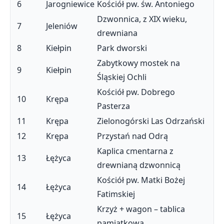
6
Jarogniewice
Kościół pw. św. Antoniego
Dzwonnica, z XIX wieku,
7
Jeleniów
drewniana
8
Kiełpin
Park dworski
Zabytkowy mostek na
9
Kiełpin
Śląskiej Ochli
Kościół pw. Dobrego
10
Krępa
Pasterza
11
Krępa
Zielonogórski Las Odrzański
12
Krępa
Przystań nad Odrą
Kaplica cmentarna z
13
Łężyca
drewnianą dzwonnicą
Kościół pw. Matki Bożej
14
Łężyca
Fatimskiej
Krzyż + wagon – tablica
15
Łężyca
pamiątkowa