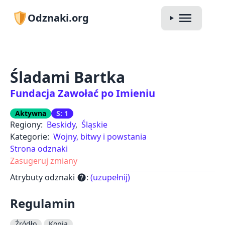
Odznaki.org
Śladami Bartka
Fundacja Zawołać po Imieniu
Aktywna
S: 1
Regiony:
Beskidy
,
Śląskie
Kategorie:
Wojny, bitwy i powstania
Strona odznaki
Zasugeruj zmiany
Atrybuty odznaki
:
(uzupełnij)
help
Regulamin
Źródło
Kopia