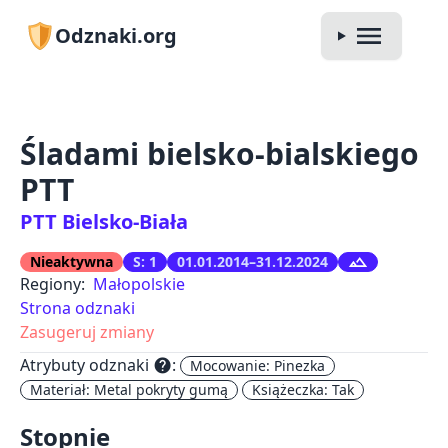
Odznaki.org
Śladami bielsko-bialskiego
PTT
PTT Bielsko-Biała
Nieaktywna
S: 1
01.01.2014–31.12.2024
Regiony:
Małopolskie
Strona odznaki
Zasugeruj zmiany
Atrybuty odznaki
:
help
Mocowanie: Pinezka
Materiał: Metal pokryty gumą
Książeczka: Tak
Stopnie