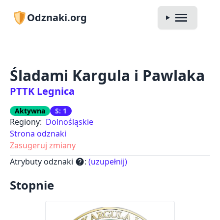
Odznaki.org
Śladami Kargula i Pawlaka
PTTK Legnica
Aktywna
S: 1
Regiony:
Dolnośląskie
Strona odznaki
Zasugeruj zmiany
Atrybuty odznaki
:
(uzupełnij)
help
Stopnie