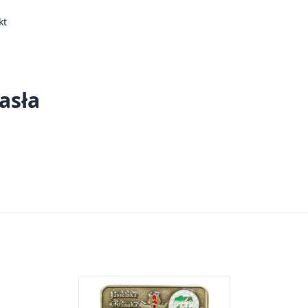
kt
asła