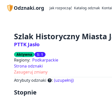
Odznaki.org
Jak rozpocząć
Katalog odznak
Konta
Szlak Historyczny Miasta J
PTTK Jasło
Aktywna
S: 1
Regiony:
Podkarpackie
Strona odznaki
Zasugeruj zmiany
Atrybuty odznaki
:
(uzupełnij)
help
Stopnie