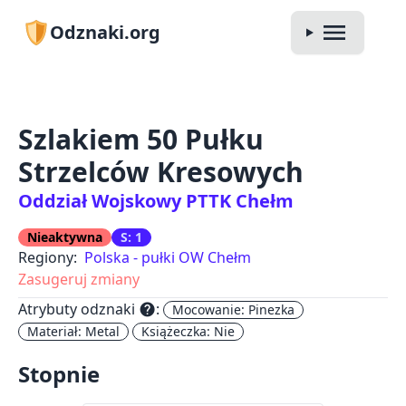
Odznaki.org
Szlakiem 50 Pułku
Strzelców Kresowych
Oddział Wojskowy PTTK Chełm
Nieaktywna
S: 1
Regiony:
Polska - pułki OW Chełm
Zasugeruj zmiany
Atrybuty odznaki
:
help
Mocowanie: Pinezka
Materiał: Metal
Książeczka: Nie
Stopnie