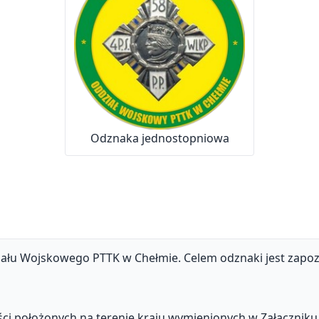
Odznaka jednostopniowa
ału Wojskowego PTTK w Chełmie. Celem odznaki jest zapoz
ści położonych na terenie kraju wymienionych w Załączniku