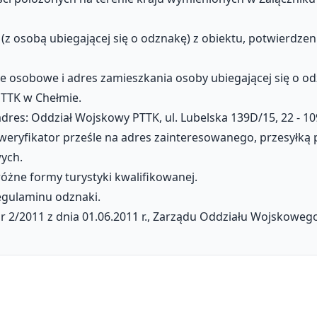
ć (z osobą ubiegającej się o odznakę) z obiektu, potwierd
ane osobowe i adres zamieszkania osoby ubiegającej się o o
TTK w Chełmie.
adres: Oddział Wojskowy PTTK, ul. Lubelska 139D/15, 22 - 1
weryfikator prześle na adres zainteresowanego, przesyłką
ych.
óżne formy turystyki kwalifikowanej.
regulaminu odznaki.
2/2011 z dnia 01.06.2011 r., Zarządu Oddziału Wojskoweg