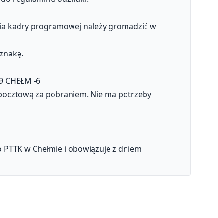
zenia kadry programowej należy gromadzić w
dznakę.
09 CHEŁM -6
 pocztową za pobraniem. Nie ma potrzeby
o PTTK w Chełmie i obowiązuje z dniem