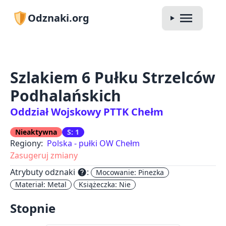
Odznaki.org
Szlakiem 6 Pułku Strzelców
Podhalańskich
Oddział Wojskowy PTTK Chełm
Nieaktywna
S: 1
Regiony:
Polska - pułki OW Chełm
Zasugeruj zmiany
Atrybuty odznaki
:
help
Mocowanie: Pinezka
Materiał: Metal
Książeczka: Nie
Stopnie