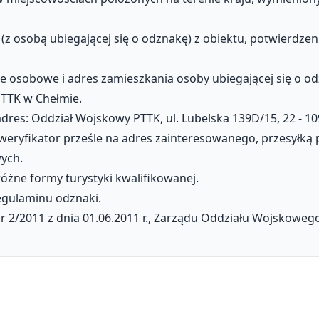
ć (z osobą ubiegającej się o odznakę) z obiektu, potwierd
ane osobowe i adres zamieszkania osoby ubiegającej się o o
TTK w Chełmie.
adres: Oddział Wojskowy PTTK, ul. Lubelska 139D/15, 22 - 1
weryfikator prześle na adres zainteresowanego, przesyłką
ych.
óżne formy turystyki kwalifikowanej.
regulaminu odznaki.
2/2011 z dnia 01.06.2011 r., Zarządu Oddziału Wojskoweg