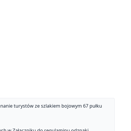
nanie turystów ze szlakiem bojowym 67 pułku
ych w Załączniku do regulaminu odznaki.