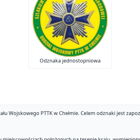
Odznaka jednostopniowa
ału Wojskowego PTTK w Chełmie. Celem odznaki jest zapoz
w miejscowościach położonych na terenie kraju, wymienion