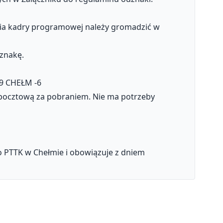
zenia kadry programowej należy gromadzić w
dznakę.
09 CHEŁM -6
 pocztową za pobraniem. Nie ma potrzeby
o PTTK w Chełmie i obowiązuje z dniem