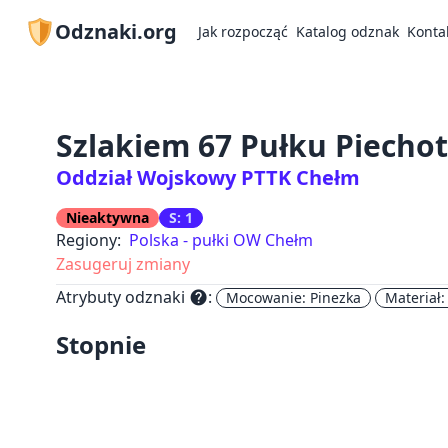
Odznaki.org
Jak rozpocząć
Katalog odznak
Konta
Szlakiem 67 Pułku Piecho
Oddział Wojskowy PTTK Chełm
Nieaktywna
S: 1
Regiony:
Polska - pułki OW Chełm
Zasugeruj zmiany
Atrybuty odznaki
:
help
Mocowanie: Pinezka
Materiał:
Stopnie