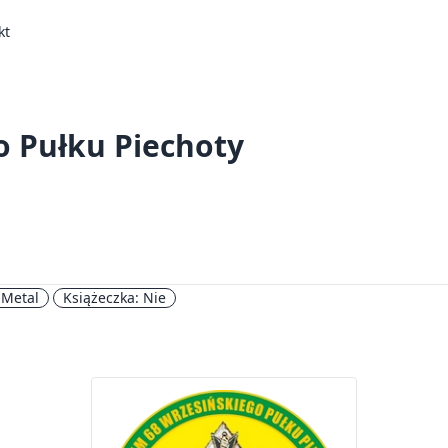
kt
o Pułku Piechoty
 Metal
Książeczka: Nie