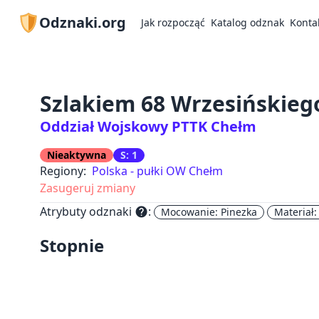
Odznaki.org
Jak rozpocząć
Katalog odznak
Konta
Szlakiem 68 Wrzesińskieg
Oddział Wojskowy PTTK Chełm
Nieaktywna
S: 1
Regiony:
Polska - pułki OW Chełm
Zasugeruj zmiany
Atrybuty odznaki
:
help
Mocowanie: Pinezka
Materiał:
Stopnie