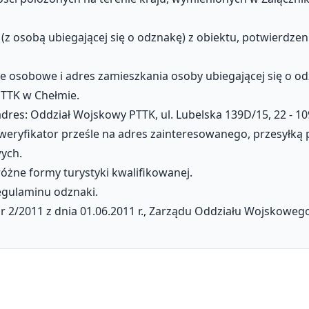
ć (z osobą ubiegającej się o odznakę) z obiektu, potwierd
ane osobowe i adres zamieszkania osoby ubiegającej się o o
TTK w Chełmie.
adres: Oddział Wojskowy PTTK, ul. Lubelska 139D/15, 22 - 1
weryfikator prześle na adres zainteresowanego, przesyłką
ych.
óżne formy turystyki kwalifikowanej.
regulaminu odznaki.
2/2011 z dnia 01.06.2011 r., Zarządu Oddziału Wojskoweg