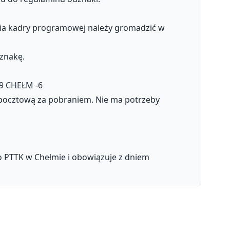
zenia kadry programowej należy gromadzić w
dznakę.
09 CHEŁM -6
 pocztową za pobraniem. Nie ma potrzeby
o PTTK w Chełmie i obowiązuje z dniem