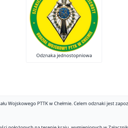
Odznaka jednostopniowa
ału Wojskowego PTTK w Chełmie. Celem odznaki jest zapoz
ości położonych na terenie kraju, wymienionych w Załączni