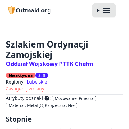
Odznaki.org
Szlakiem Ordynacji
Zamojskiej
Oddział Wojskowy PTTK Chełm
Nieaktywna
S: 3
Regiony:
Lubelskie
Zasugeruj zmiany
Atrybuty odznaki
:
help
Mocowanie: Pinezka
Materiał: Metal
Książeczka: Nie
Stopnie