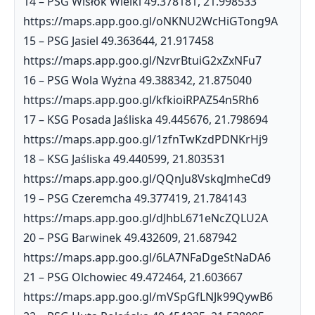
14 – PSG Wisłok Wielki 49.378181, 21.998533
https://maps.app.goo.gl/oNKNU2WcHiGTong9A
15 – PSG Jasiel 49.363644, 21.917458
https://maps.app.goo.gl/NzvrBtuiG2xZxNFu7
16 – PSG Wola Wyżna 49.388342, 21.875040
https://maps.app.goo.gl/kfkioiRPAZ54n5Rh6
17 – KSG Posada Jaśliska 49.445676, 21.798694
https://maps.app.goo.gl/1zfnTwKzdPDNKrHj9
18 – KSG Jaśliska 49.440599, 21.803531
https://maps.app.goo.gl/QQnJu8VskqJmheCd9
19 – PSG Czeremcha 49.377419, 21.784143
https://maps.app.goo.gl/dJhbL671eNcZQLU2A
20 – PSG Barwinek 49.432609, 21.687942
https://maps.app.goo.gl/6LA7NFaDgeStNaDA6
21 – PSG Olchowiec 49.472464, 21.603667
https://maps.app.goo.gl/mVSpGfLNJk99QywB6