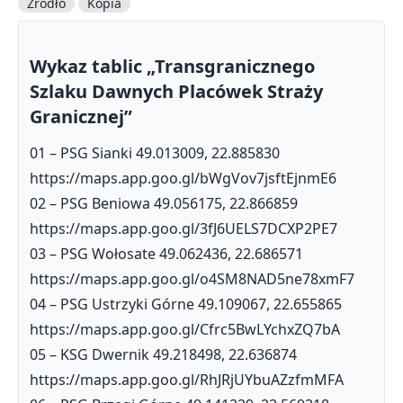
Źródło
Kopia
Wykaz tablic „Transgranicznego
Szlaku Dawnych Placówek Straży
Granicznej”
01 – PSG Sianki 49.013009, 22.885830
https://maps.app.goo.gl/bWgVov7jsftEjnmE6
02 – PSG Beniowa 49.056175, 22.866859
https://maps.app.goo.gl/3fJ6UELS7DCXP2PE7
03 – PSG Wołosate 49.062436, 22.686571
https://maps.app.goo.gl/o4SM8NAD5ne78xmF7
04 – PSG Ustrzyki Górne 49.109067, 22.655865
https://maps.app.goo.gl/Cfrc5BwLYchxZQ7bA
05 – KSG Dwernik 49.218498, 22.636874
https://maps.app.goo.gl/RhJRjUYbuAZzfmMFA