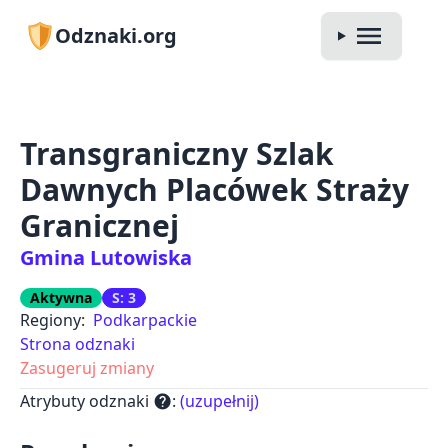
Odznaki.org
Transgraniczny Szlak
Dawnych Placówek Straży
Granicznej
Gmina Lutowiska
Aktywna
S: 3
Regiony:
Podkarpackie
Strona odznaki
Zasugeruj zmiany
Atrybuty odznaki
:
(uzupełnij)
help