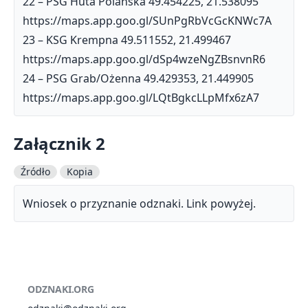
22 – PSG Huta Polańska 49.454225, 21.538095
https://maps.app.goo.gl/SUnPgRbVcGcKNWc7A
23 – KSG Krempna 49.511552, 21.499467
https://maps.app.goo.gl/dSp4wzeNgZBsnvnR6
24 – PSG Grab/Ożenna 49.429353, 21.449905
https://maps.app.goo.gl/LQtBgkcLLpMfx6zA7
Załącznik 2
Źródło
Kopia
Wniosek o przyznanie odznaki. Link powyżej.
ODZNAKI.ORG