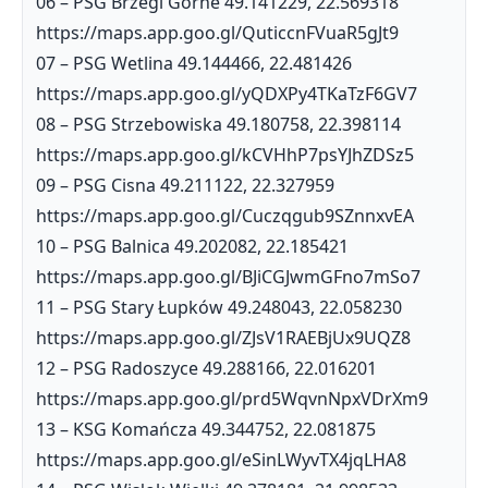
06 – PSG Brzegi Górne 49.141229, 22.569318
https://maps.app.goo.gl/QuticcnFVuaR5gJt9
07 – PSG Wetlina 49.144466, 22.481426
https://maps.app.goo.gl/yQDXPy4TKaTzF6GV7
08 – PSG Strzebowiska 49.180758, 22.398114
https://maps.app.goo.gl/kCVHhP7psYJhZDSz5
09 – PSG Cisna 49.211122, 22.327959
https://maps.app.goo.gl/Cuczqgub9SZnnxvEA
10 – PSG Balnica 49.202082, 22.185421
https://maps.app.goo.gl/BJiCGJwmGFno7mSo7
11 – PSG Stary Łupków 49.248043, 22.058230
https://maps.app.goo.gl/ZJsV1RAEBjUx9UQZ8
12 – PSG Radoszyce 49.288166, 22.016201
https://maps.app.goo.gl/prd5WqvnNpxVDrXm9
13 – KSG Komańcza 49.344752, 22.081875
https://maps.app.goo.gl/eSinLWyvTX4jqLHA8