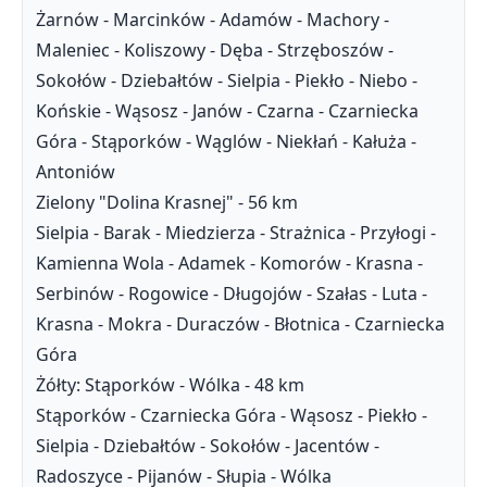
Żarnów - Marcinków - Adamów - Machory -
Maleniec - Koliszowy - Dęba - Strzęboszów -
Sokołów - Dziebałtów - Sielpia - Piekło - Niebo -
Końskie - Wąsosz - Janów - Czarna - Czarniecka
Góra - Stąporków - Wąglów - Niekłań - Kałuża -
Antoniów
Zielony "Dolina Krasnej" - 56 km
Sielpia - Barak - Miedzierza - Strażnica - Przyłogi -
Kamienna Wola - Adamek - Komorów - Krasna -
Serbinów - Rogowice - Długojów - Szałas - Luta -
Krasna - Mokra - Duraczów - Błotnica - Czarniecka
Góra
Żółty: Stąporków - Wólka - 48 km
Stąporków - Czarniecka Góra - Wąsosz - Piekło -
Sielpia - Dziebałtów - Sokołów - Jacentów -
Radoszyce - Pijanów - Słupia - Wólka