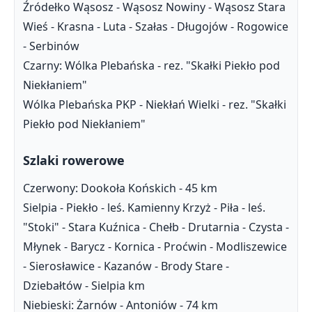
Źródełko Wąsosz - Wąsosz Nowiny - Wąsosz Stara
Wieś - Krasna - Luta - Szałas - Długojów - Rogowice
- Serbinów
Czarny: Wólka Plebańska - rez. "Skałki Piekło pod
Niekłaniem"
Wólka Plebańska PKP - Niekłań Wielki - rez. "Skałki
Piekło pod Niekłaniem"
Szlaki rowerowe
Czerwony: Dookoła Końskich - 45 km
Sielpia - Piekło - leś. Kamienny Krzyż - Piła - leś.
"Stoki" - Stara Kuźnica - Chełb - Drutarnia - Czysta -
Młynek - Barycz - Kornica - Proćwin - Modliszewice
- Sierosławice - Kazanów - Brody Stare -
Dziebałtów - Sielpia km
Niebieski: Żarnów - Antoniów - 74 km