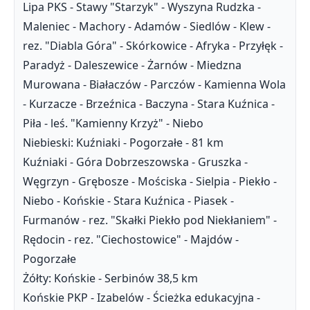
Lipa PKS - Stawy "Starzyk" - Wyszyna Rudzka -
Maleniec - Machory - Adamów - Siedlów - Klew -
rez. "Diabla Góra" - Skórkowice - Afryka - Przyłęk -
Paradyż - Daleszewice - Żarnów - Miedzna
Murowana - Białaczów - Parczów - Kamienna Wola
- Kurzacze - Brzeźnica - Baczyna - Stara Kuźnica -
Piła - leś. "Kamienny Krzyż" - Niebo
Niebieski: Kuźniaki - Pogorzałe - 81 km
Kuźniaki - Góra Dobrzeszowska - Gruszka -
Węgrzyn - Grębosze - Mościska - Sielpia - Piekło -
Niebo - Końskie - Stara Kuźnica - Piasek -
Furmanów - rez. "Skałki Piekło pod Niekłaniem" -
Rędocin - rez. "Ciechostowice" - Majdów -
Pogorzałe
Żółty: Końskie - Serbinów 38,5 km
Końskie PKP - Izabelów - Ścieżka edukacyjna -