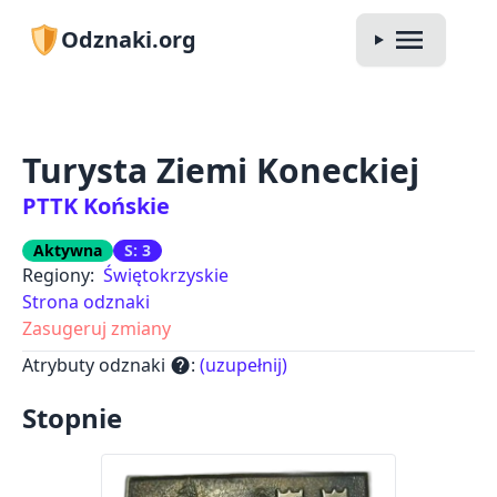
Odznaki.org
Turysta Ziemi Koneckiej
PTTK Końskie
Aktywna
S: 3
Regiony:
Świętokrzyskie
Strona odznaki
Zasugeruj zmiany
Atrybuty odznaki
:
(uzupełnij)
help
Stopnie