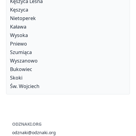
Kęszyca Leśna
Kęszyca
Nietoperek
Kaława
Wysoka
Pniewo
Szumiąca
Wyszanowo
Bukowiec
Skoki
Św. Wojciech
ODZNAKI.ORG
odznaki@odznaki.org