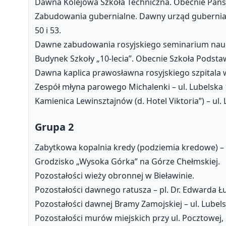
Dawna Kolejowa Szkoła Techniczna. Obecnie Pań
Zabudowania gubernialne. Dawny urząd gubernialn
50 i 53.
Dawne zabudowania rosyjskiego seminarium nauczyc
Budynek Szkoły „10-lecia”. Obecnie Szkoła Podsta
Dawna kaplica prawosławna rosyjskiego szpitala w
Zespół młyna parowego Michalenki – ul. Lubelska 
Kamienica Lewinsztajnów (d. Hotel Viktoria”) – ul.
Grupa 2
Zabytkowa kopalnia kredy (podziemia kredowe) – u
Grodzisko „Wysoka Górka” na Górze Chełmskiej.
Pozostałości wieży obronnej w Bieławinie.
Pozostałości dawnego ratusza – pl. Dr. Edwarda 
Pozostałości dawnej Bramy Zamojskiej – ul. Lubel
Pozostałości murów miejskich przy ul. Pocztowej, 