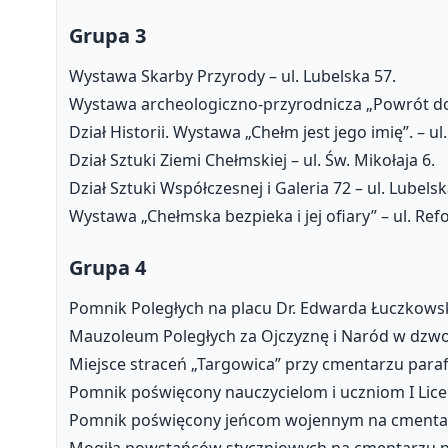
Grupa 3
Wystawa Skarby Przyrody – ul. Lubelska 57.
Wystawa archeologiczno-przyrodnicza „Powrót do p
Dział Historii. Wystawa „Chełm jest jego imię”. – ul
Dział Sztuki Ziemi Chełmskiej – ul. Św. Mikołaja 6.
Dział Sztuki Współczesnej i Galeria 72 – ul. Lubelsk
Wystawa „Chełmska bezpieka i jej ofiary” – ul. Re
Grupa 4
Pomnik Poległych na placu Dr. Edwarda Łuczkows
Mauzoleum Poległych za Ojczyznę i Naród w dzwo
Miejsce straceń „Targowica” przy cmentarzu paraf
Pomnik poświęcony nauczycielom i uczniom I Lice
Pomnik poświęcony jeńcom wojennym na cmentarz
Mogiła powstańców styczniowych na cmentarzu pa