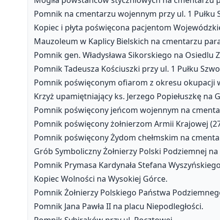
Pomnik na cmentarzu wojennym przy ul. 1 Pułku 
Kopiec i płyta poświęcona pacjentom Wojewódzkieg
Mauzoleum w Kaplicy Bielskich na cmentarzu paraf
Pomnik gen. Władysława Sikorskiego na Osiedlu 
Pomnik Tadeusza Kościuszki przy ul. 1 Pułku Szwo
Pomnik poświęconym ofiarom z okresu okupacji w
Krzyż upamiętniający ks. Jerzego Popiełuszkę na 
Pomnik poświęcony jeńcom wojennym na cmentar
Pomnik poświęcony żołnierzom Armii Krajowej (27. 
Pomnik poświęcony Żydom chełmskim na cmentarz
Grób Symboliczny Żołnierzy Polski Podziemnej na 
Pomnik Prymasa Kardynała Stefana Wyszyńskiego 
Kopiec Wolności na Wysokiej Górce.
Pomnik Żołnierzy Polskiego Państwa Podziemnego 
Pomnik Jana Pawła II na placu Niepodległości.
Pomnik Sybiraków przy ul. Pocztowej.