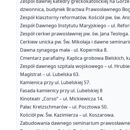
Zespół dawnej katedry greckokatolickiej na Górze
dzwonnica, budynek Bractwa Prawosławnego Bogurod
Zespół klasztorny reformatów. Kościół pw. św. And
Zespół Dawnego Instytutu Maryjskiego – ul. Refo
Zespół cerkwi prawosławnej pw. św. Jana Teologa. 
Cerkiew unicka pw. Św. Mikołaja i dawne seminarium
Dawna synagoga mała - ul. Kopernika 8.
Cmentarz parafialny. Kaplica grobowa Bielskich, k
Zespół dawnego szpitala wojskowego – ul. Hrubi
Magistrat – ul. Lubelska 63.
Kamienica przy ul. Lubelskiej 57.
Fasada kamienicy przy ul. Lubelskiej 8
Kinoteatr „Corso” – ul. Mickiewicza 14.
Pałac Kretzschmarów – ul. Pocztowa 50.
Kościół pw. Św. Kazimierza – ul. Koszarowa.
Zabudowania dawnego seminarium prawosławnego. O