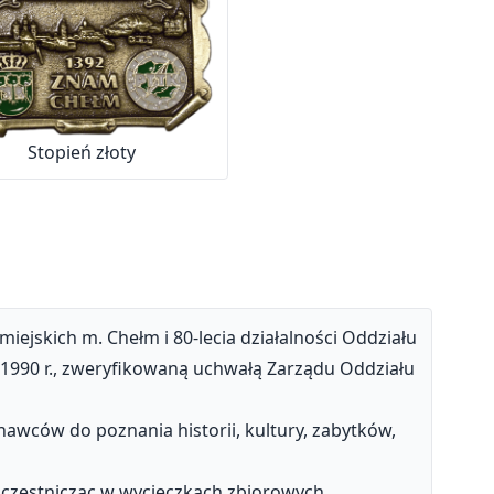
Stopień złoty
jskich m. Chełm i 80-lecia działalności Oddziału
1990 r., zweryfikowaną uchwałą Zarządu Oddziału
awców do poznania historii, kultury, zabytków,
uczestnicząc w wycieczkach zbiorowych.