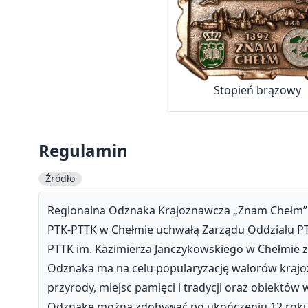
Stopień brązowy
Regulamin
Źródło
Regionalna Odznaka Krajoznawcza „Znam Chełm” zos
PTK-PTTK w Chełmie uchwałą Zarządu Oddziału PTT
PTTK im. Kazimierza Janczykowskiego w Chełmie z 
Odznaka ma na celu popularyzację walorów krajoz
przyrody, miejsc pamięci i tradycji oraz obiektów
Odznakę można zdobywać po ukończeniu 12 roku ży