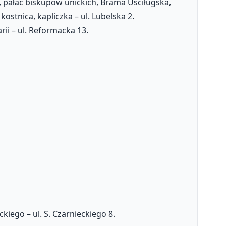
, pałac biskupów unickich, Brama Uściługska,
stnica, kapliczka – ul. Lubelska 2.
ii – ul. Reformacka 13.
ego – ul. S. Czarnieckiego 8.