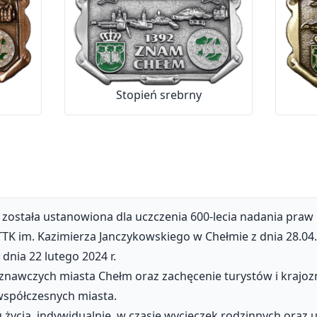
Stopień srebrny
tała ustanowiona dla uczczenia 600-lecia nadania praw mie
K im. Kazimierza Janczykowskiego w Chełmie z dnia 28.04.
dnia 22 lutego 2024 r.
nawczych miasta Chełm oraz zachęcenie turystów i krajozn
 współczesnych miasta.
cia, indywidualnie, w czasie wycieczek rodzinnych oraz 