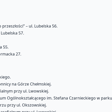
rzeszłości” – ul. Lubelska 56.
. Lubelska 57.
a 55.
formacka 27.
kiego.
nnicy na Górze Chełmskiej.
ialnym przy ul. Lwowskiej.
um Ogólnokształcącego im. Stefana Czarnieckiego w parku s
u przy ul. Okszowskiej.
rafialnym przy ul. Lwowskiej.