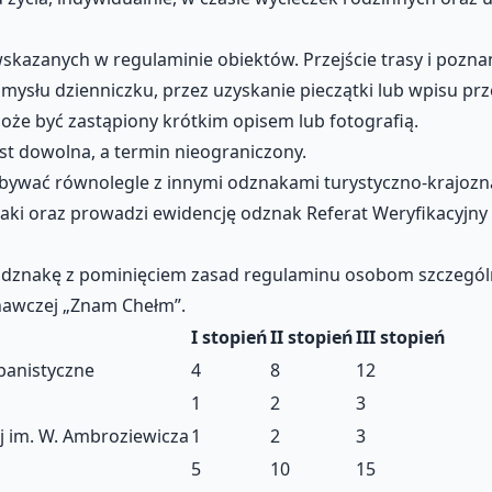
azanych w regulaminie obiektów. Przejście trasy i poznan
łu dzienniczku, przez uzyskanie pieczątki lub wpisu prze
oże być zastąpiony krótkim opisem lub fotografią.
st dowolna, a termin nieograniczony.
ywać równolegle z innymi odznakami turystyczno-krajozn
dznaki oraz prowadzi ewidencję odznak Referat Weryfikacyj
dznakę z pominięciem zasad regulaminu osobom szczególni
nawczej „Znam Chełm”.
I stopień
II stopień
III stopień
rbanistyczne
4
8
12
1
2
3
j im. W. Ambroziewicza
1
2
3
5
10
15