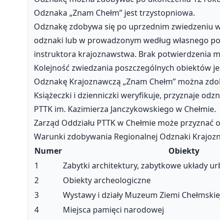
Odznaka „Znam Chełm” jest trzystopniowa.
Odznakę zdobywa się po uprzednim zwiedzeniu wsk
odznaki lub w prowadzonym według własnego pomys
instruktora krajoznawstwa. Brak potwierdzenia m
Kolejność zwiedzania poszczególnych obiektów je
Odznakę Krajoznawczą „Znam Chełm” można zdob
Książeczki i dzienniczki weryfikuje, przyznaje o
PTTK im. Kazimierza Janczykowskiego w Chełmie.
Zarząd Oddziału PTTK w Chełmie może przyznać o
Warunki zdobywania Regionalnej Odznaki Krajoz
Numer
Obiekty
1
Zabytki architektury, zabytkowe układy u
2
Obiekty archeologiczne
3
Wystawy i działy Muzeum Ziemi Chełmskie
4
Miejsca pamięci narodowej