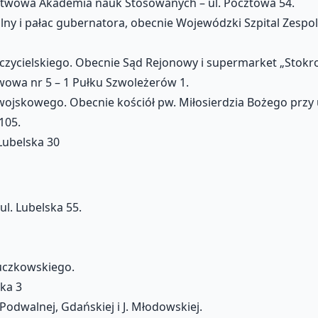
stwowa Akademia nauk Stosowanych – ul. Pocztowa 54.
y i pałac gubernatora, obecnie Wojewódzki Szpital Zespo
ielskiego. Obecnie Sąd Rejonowy i supermarket „Stokrotka”
wowa nr 5 – 1 Pułku Szwoleżerów 1.
ojskowego. Obecnie kościół pw. Miłosierdzia Bożego przy ul
105.
 Lubelska 30
l. Lubelska 55.
Łuczkowskiego.
ska 3
Podwalnej, Gdańskiej i J. Młodowskiej.