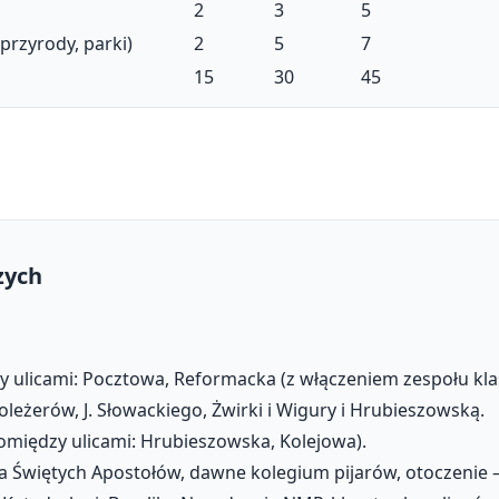
2
3
5
przyrody, parki)
2
5
7
15
30
45
zych
ty ulicami: Pocztowa, Reformacka (z włączeniem zespołu kl
oleżerów, J. Słowackiego, Żwirki i Wigury i Hrubieszowską.
omiędzy ulicami: Hrubieszowska, Kolejowa).
nia Świętych Apostołów, dawne kolegium pijarów, otoczenie – 