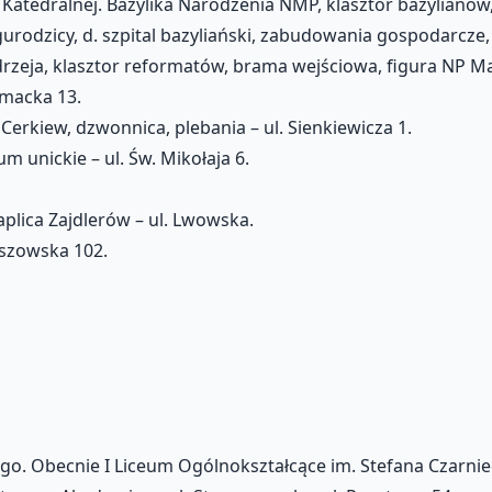
 Katedralnej. Bazylika Narodzenia NMP, klasztor bazylianów
zicy, d. szpital bazyliański, zabudowania gospodarcze, ko
rzeja, klasztor reformatów, brama wejściowa, figura NP Mar
rmacka 13.
Cerkiew, dzwonnica, plebania – ul. Sienkiewicza 1.
 unickie – ul. Św. Mikołaja 6.
aplica Zajdlerów – ul. Lwowska.
eszowska 102.
becnie I Liceum Ogólnokształcące im. Stefana Czarniecki