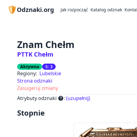
Odznaki.org
Jak rozpocząć
Katalog odznak
Konta
Znam Chełm
PTTK Chełm
Aktywna
S: 3
Regiony:
Lubelskie
Strona odznaki
Zasugeruj zmiany
Atrybuty odznaki
:
(uzupełnij)
help
Stopnie