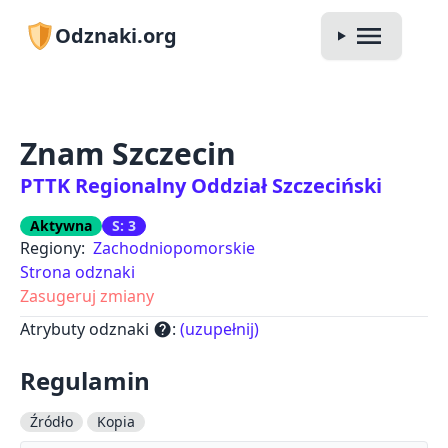
Odznaki.org
Znam Szczecin
PTTK Regionalny Oddział Szczeciński
Aktywna
S: 3
Regiony:
Zachodniopomorskie
Strona odznaki
Zasugeruj zmiany
Atrybuty odznaki
:
(uzupełnij)
help
Regulamin
Źródło
Kopia