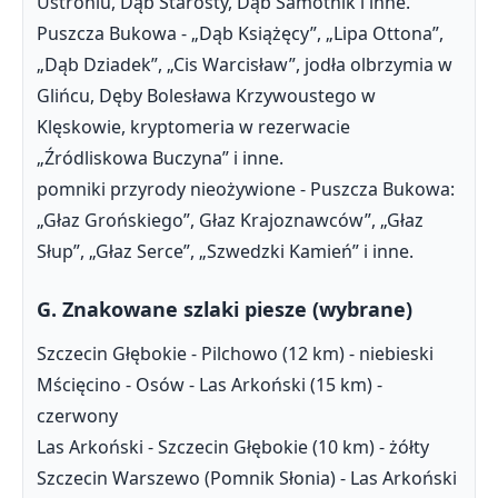
Ustroniu, Dąb Starosty, Dąb Samotnik i inne.
Puszcza Bukowa - „Dąb Książęcy”, „Lipa Ottona”,
„Dąb Dziadek”, „Cis Warcisław”, jodła olbrzymia w
Glińcu, Dęby Bolesława Krzywoustego w
Klęskowie, kryptomeria w rezerwacie
„Źródliskowa Buczyna” i inne.
pomniki przyrody nieożywione - Puszcza Bukowa:
„Głaz Grońskiego”, Głaz Krajoznawców”, „Głaz
Słup”, „Głaz Serce”, „Szwedzki Kamień” i inne.
G. Znakowane szlaki piesze (wybrane)
Szczecin Głębokie - Pilchowo (12 km) - niebieski
Mścięcino - Osów - Las Arkoński (15 km) -
czerwony
Las Arkoński - Szczecin Głębokie (10 km) - żółty
Szczecin Warszewo (Pomnik Słonia) - Las Arkoński