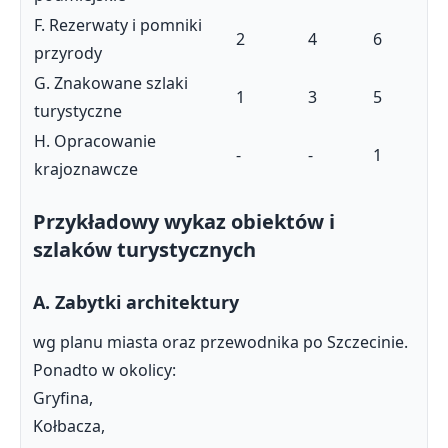
F. Rezerwaty i pomniki
2
4
6
przyrody
G. Znakowane szlaki
1
3
5
turystyczne
H. Opracowanie
-
-
1
krajoznawcze
Przykładowy wykaz obiektów i
szlaków turystycznych
A. Zabytki architektury
wg planu miasta oraz przewodnika po Szczecinie.
Ponadto w okolicy:
Gryfina,
Kołbacza,