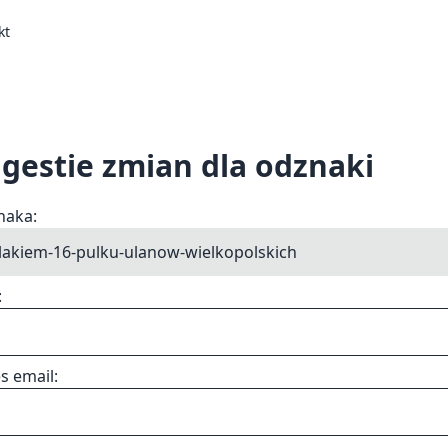
kt
gestie zmian dla odznaki
naka:
:
s email: