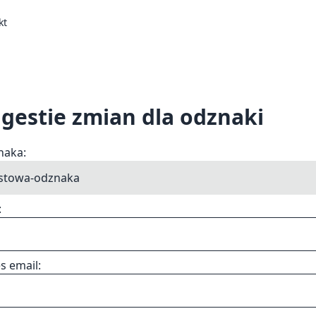
kt
gestie zmian dla odznaki
naka:
:
s email: