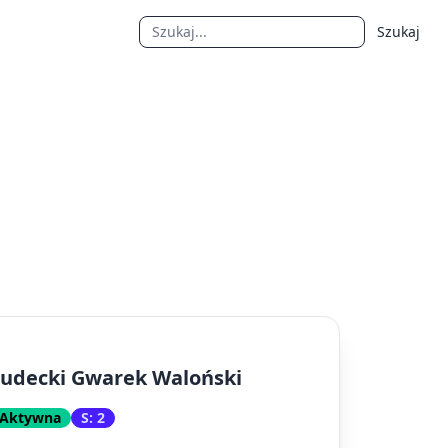
Szukaj
udecki Gwarek Waloński
Aktywna
S: 2