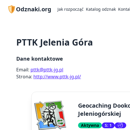
Odznaki.org
Jak rozpocząć
Katalog odznak
Konta
PTTK Jelenia Góra
Dane kontaktowe
Email:
pttk@pttk-jg.pl
Strona:
http://www.pttk-jg.pl/
Geocaching Dooko
Jeleniogórskiej
Aktywna
S: 1