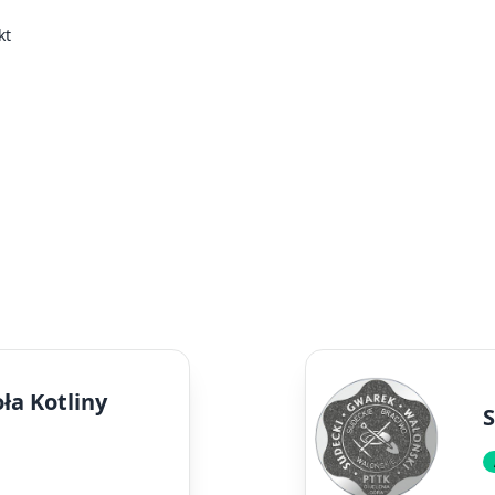
kt
ła Kotliny
S