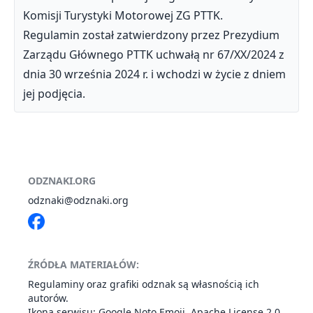
Komisji Turystyki Motorowej ZG PTTK.
Regulamin został zatwierdzony przez Prezydium
Zarządu Głównego PTTK uchwałą nr 67/XX/2024 z
dnia 30 września 2024 r. i wchodzi w życie z dniem
jej podjęcia.
ODZNAKI.ORG
odznaki@odznaki.org
ŹRÓDŁA MATERIAŁÓW:
Regulaminy oraz grafiki odznak są własnością ich
autorów.
Ikona serwisu: Google
Noto Emoji
,
Apache License 2.0
.