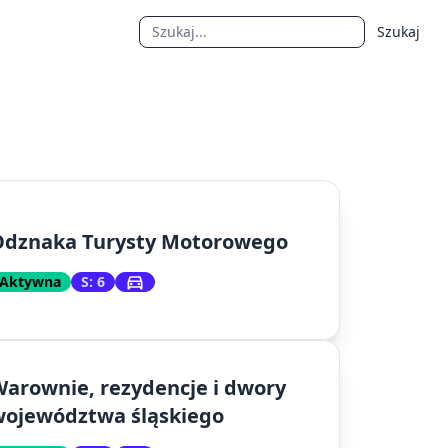
Szukaj
Odznaka Turysty Motorowego
Aktywna
S: 6
arownie, rezydencje i dwory
województwa śląskiego