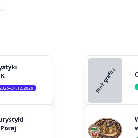
kt
ystyki
Brak grafiki
TK
.2025–31.12.2026
urystyki
W
 Poraj