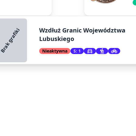
Wzdłuż Granic Województwa
Brak grafiki
Lubuskiego
Nieaktywna
S: 1