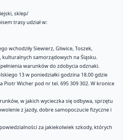
jski, sklep/
sem trasy udział w:
o wchodziły Siewierz, Gliwice, Toszek,
h, kulturalnych samorządowych na Śląsku.
spełnienia warunków do zdobycia odznaki.
lskiego 13 w poniedziałki godzina 18.00 gdzie
 Piotr Wicher pod nr tel. 695 309 302. W kronice
unków, w jakich wycieczka się odbywa, sprzętu
olenie z jazdy, dobre samopoczucie fizyczne i
wiedzialności za jakiekolwiek szkody, których