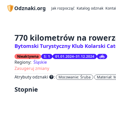
Odznaki.org
Jak rozpocząć
Katalog odznak
Konta
770 kilometrów na rowerz
Bytomski Turystyczny Klub Kolarski Ca
Nieaktywna
S: 1
01.01.2024–31.12.2024
Regiony:
Śląskie
Zasugeruj zmiany
Atrybuty odznaki
:
help
Mocowanie: Śruba
Materiał: 
Stopnie