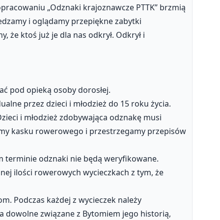
opracowaniu „Odznaki krajoznawcze PTTK” brzmią
iedzamy i oglądamy przepiękne zabytki
 że ktoś już je dla nas odkrył. Odkrył i
ć pod opieką osoby dorosłej.
alne przez dzieci i młodzież do 15 roku życia.
. Dzieci i młodzież zdobywająca odznakę musi
amy kasku rowerowego i przestrzegamy przepisów
m terminie odznaki nie będą weryfikowane.
ej ilości rowerowych wycieczkach z tym, że
om. Podczas każdej z wycieczek należy
a dowolne związane z Bytomiem jego historią,