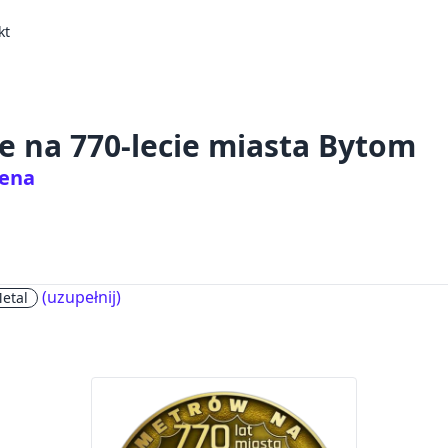
kt
e na 770-lecie miasta Bytom
tena
(uzupełnij)
Metal