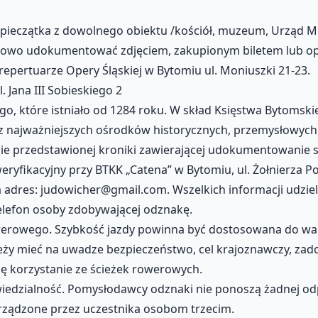
b pieczątka z dowolnego obiektu /kościół, muzeum, Urząd Mie
kowo udokumentować zdjęciem, zakupionym biletem lub opi
pertuarze Opery Śląskiej w Bytomiu ul. Moniuszki 21-23.
Jana III Sobieskiego 2
, które istniało od 1284 roku. W skład Księstwa Bytomskieg
mi z najważniejszych ośrodków historycznych, przemysłowyc
ie przedstawionej kroniki zawierającej udokumentowanie 
eryfikacyjny przy BTKK „Catena” w Bytomiu, ul. Żołnierza Po
 adres: judowicher@gmail.com. Wszelkich informacji udziela
 telefon osoby zdobywającej odznakę.
werowego. Szybkość jazdy powinna być dostosowana do war
ży mieć na uwadze bezpieczeństwo, cel krajoznawczy, zadow
ię korzystanie ze ścieżek rowerowych.
edzialność. Pomysłodawcy odznaki nie ponoszą żadnej odpo
rządzone przez uczestnika osobom trzecim.