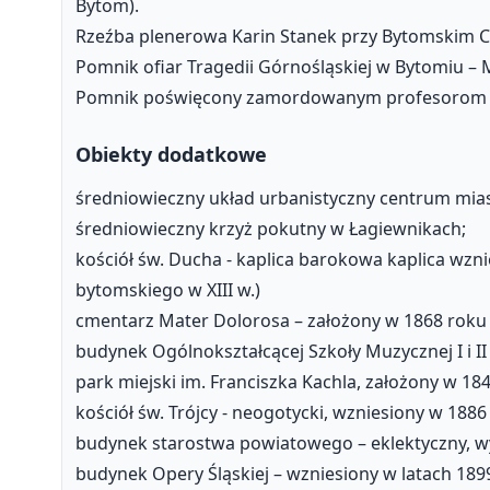
Bytom).
Rzeźba plenerowa Karin Stanek przy Bytomskim 
Pomnik ofiar Tragedii Górnośląskiej w Bytomiu – 
Pomnik poświęcony zamordowanym profesorom lw
Obiekty dodatkowe
średniowieczny układ urbanistyczny centrum mias
średniowieczny krzyż pokutny w Łagiewnikach;
kościół św. Ducha - kaplica barokowa kaplica wzni
bytomskiego w XIII w.)
cmentarz Mater Dolorosa – założony w 1868 rok
budynek Ogólnokształcącej Szkoły Muzycznej I i II
park miejski im. Franciszka Kachla, założony w 18
kościół św. Trójcy - neogotycki, wzniesiony w 1886
budynek starostwa powiatowego – eklektyczny, 
budynek Opery Śląskiej – wzniesiony w latach 18