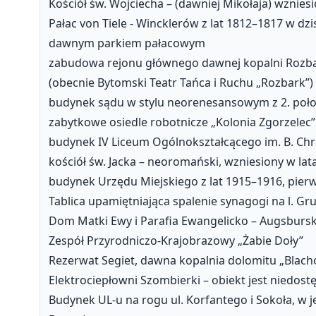
Kościół św. Wojciecha – (dawniej Mikołaja) wznies
Pałac von Tiele - Wincklerów z lat 1812–1817 w dz
dawnym parkiem pałacowym
zabudowa rejonu głównego dawnej kopalni Rozba
(obecnie Bytomski Teatr Tańca i Ruchu „Rozbark”)
budynek sądu w stylu neorenesansowym z 2. poło
zabytkowe osiedle robotnicze „Kolonia Zgorzelec”
budynek IV Liceum Ogólnokształcącego im. B. Chr
kościół św. Jacka – neoromański, wzniesiony w la
budynek Urzędu Miejskiego z lat 1915–1916, pier
Tablica upamiętniająca spalenie synagogi na l. G
Dom Matki Ewy i Parafia Ewangelicko – Augsburs
Zespół Przyrodniczo-Krajobrazowy „Żabie Doły”
Rezerwat Segiet, dawna kopalnia dolomitu „Blach
Elektrociepłowni Szombierki – obiekt jest niedos
Budynek UL-u na rogu ul. Korfantego i Sokoła, w j