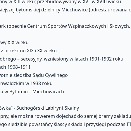
iony w XIII wieku; przebudowywany w XV i w XVIII wieku.
isiejszej bytomskiej dzielnicy Miechowice (odrestaurowana 
rk (obecnie Centrum Sportów Wspinaczkowych i Siłowych,
wy XIX wieku
 z przełomu XIX i XX wieku
obrego – secesyjny, wzniesiony w latach 1901-1902 roku
tach 1908–1911
wotnie siedziba Sądu Cywilnego
runwaldzkim w 1938 roku
ka w Bytomiu – Miechowicach
ówka” - Suchogórski Labirynt Skalny
tępny, ale można rowerem dojechać do samej bramy zakładu i
ego siedzibie powstańcy śląscy składali przysięgi podczas I