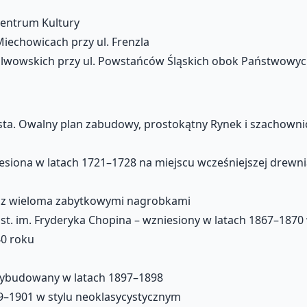
Centrum Kultury
Miechowicach przy ul. Frenzla
owskich przy ul. Powstańców Śląskich obok Państwowyc
ta. Owalny plan zabudowy, prostokątny Rynek i szachownic
esiona w latach 1721–1728 na miejscu wcześniejszej drewni
u z wieloma zabytkowymi nagrobkami
 st. im. Fryderyka Chopina – wzniesiony w latach 1867–187
40 roku
wybudowany w latach 1897–1898
99–1901 w stylu neoklasycystycznym