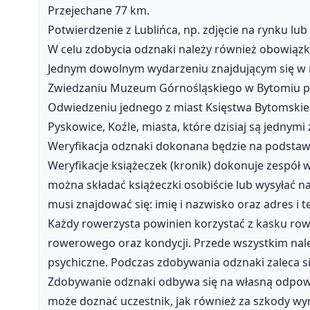
Przejechane 77 km.
Potwierdzenie z Lublińca, np. zdjęcie na rynku lu
W celu zdobycia odznaki należy również obowiąz
Jednym dowolnym wydarzeniu znajdującym się w re
Zwiedzaniu Muzeum Górnośląskiego w Bytomiu pl. 
Odwiedzeniu jednego z miast Księstwa Bytomskiego
Pyskowice, Koźle, miasta, które dzisiaj są jedny
Weryfikacja odznaki dokonana będzie na podstaw
Weryfikacje książeczek (kronik) dokonuje zespół w
można składać książeczki osobiście lub wysyłać na
musi znajdować się: imię i nazwisko oraz adres i
Każdy rowerzysta powinien korzystać z kasku ro
rowerowego oraz kondycji. Przede wszystkim nale
psychiczne. Podczas zdobywania odznaki zaleca s
Zdobywanie odznaki odbywa się na własną odpowi
może doznać uczestnik, jak również za szkody wy