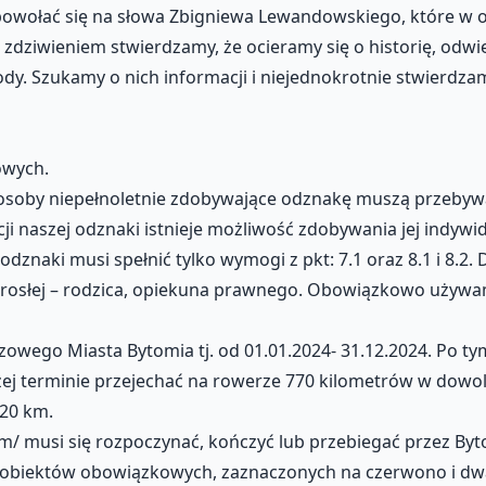
powołać się na słowa Zbigniewa Lewandowskiego, które w 
 zdziwieniem stwierdzamy, że ocieramy się o historię, odw
dy. Szukamy o nich informacji i niejednokrotnie stwierdzamy,
owych.
osoby niepełnoletnie zdobywające odznakę muszą przebywa
ji naszej odznaki istnieje możliwość zdobywania jej indywidu
 odznaki musi spełnić tylko wymogi z pkt: 7.1 oraz 8.1 i 8.2
rosłej – rodzica, opiekuna prawnego. Obowiązkowo używ
wego Miasta Bytomia tj. od 01.01.2024- 31.12.2024. Po ty
 terminie przejechać na rowerze 770 kilometrów w dowoln
 20 km.
/ musi się rozpoczynać, kończyć lub przebiegać przez Byt
ch obiektów obowiązkowych, zaznaczonych na czerwono i dw