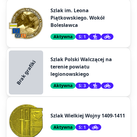
Szlak im. Leona
Piątkowskiego. Wokół
Bolesławca
Aktywna
S: 1
Szlak Polski Walczącej na
Brak grafiki
terenie powiatu
legionowskiego
Aktywna
S: 3
Szlak Wielkiej Wojny 1409-1411
Aktywna
S: 1