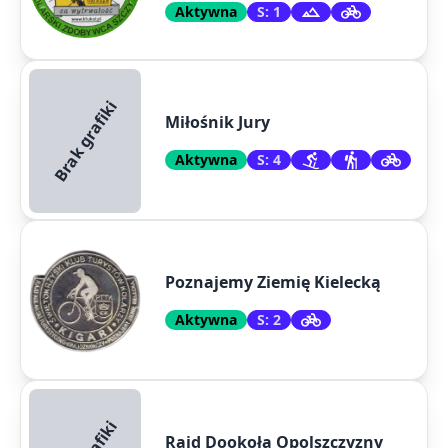
Aktywna
S: 1
Brak grafiki
Miłośnik Jury
Aktywna
S: 4
Poznajemy Ziemię Kielecką
Aktywna
S: 2
Rajd Dookoła Opolszczyzny