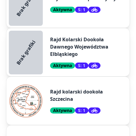
Brak grafiki
Aktywna
S: 1
Rajd Kolarski Dookoła
Brak grafiki
Dawnego Województwa
Elbląskiego
Aktywna
S: 1
Rajd kolarski dookoła
Szczecina
Aktywna
S: 1