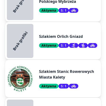
Brak grafiki
Polskiego Wybrzeża
Aktywna
S: 1
Brak grafiki
Szlakiem Orlich Gniazd
Aktywna
S: 1
Szlakiem Stanic Rowerowych
Miasta Kalety
Aktywna
S: 1