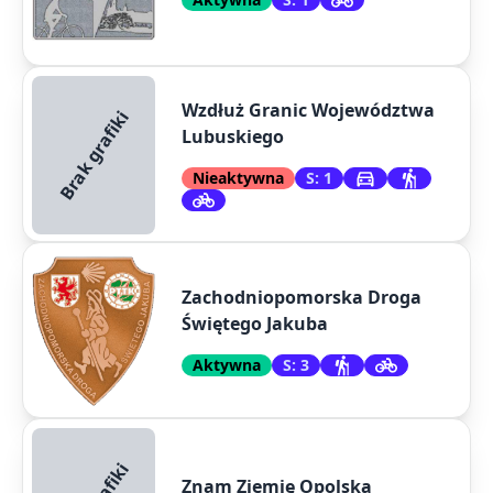
Wzdłuż Granic Województwa
Brak grafiki
Lubuskiego
Nieaktywna
S: 1
Zachodniopomorska Droga
Świętego Jakuba
Aktywna
S: 3
Znam Ziemię Opolską