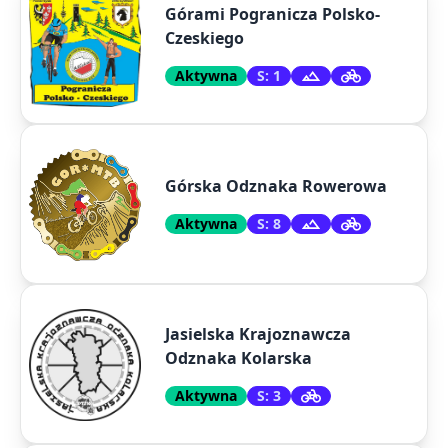
Górami Pogranicza Polsko-
Czeskiego
Aktywna
S: 1
Górska Odznaka Rowerowa
Aktywna
S: 8
Jasielska Krajoznawcza
Odznaka Kolarska
Aktywna
S: 3