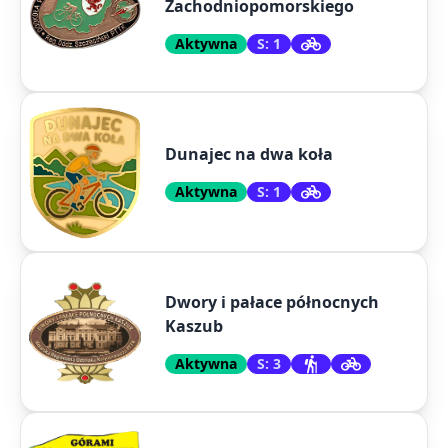
Zachodniopomorskiego
Aktywna
S: 1
Dunajec na dwa koła
Aktywna
S: 1
Dwory i pałace północnych
Kaszub
Aktywna
S: 3