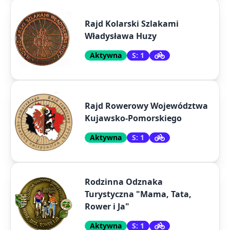
Rajd Kolarski Szlakami
Władysława Huzy
Aktywna
S: 1
Rajd Rowerowy Województwa
Kujawsko-Pomorskiego
Aktywna
S: 1
Rodzinna Odznaka
Turystyczna "Mama, Tata,
Rower i Ja"
Aktywna
S: 1