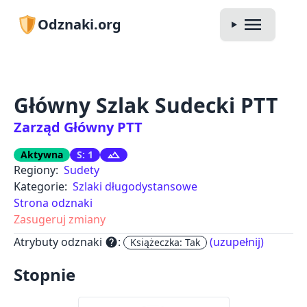
Odznaki.org
Główny Szlak Sudecki PTT
Zarząd Główny PTT
Aktywna
S: 1
Regiony:
Sudety
Kategorie:
Szlaki długodystansowe
Strona odznaki
Zasugeruj zmiany
Atrybuty odznaki
:
(uzupełnij)
help
Książeczka: Tak
Stopnie