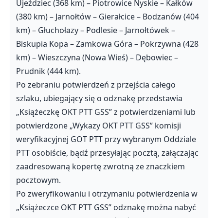
Ujeździec (368 km) – Piotrowice Nyskie – Kałków
(380 km) – Jarnołtów – Gierałcice – Bodzanów (404
km) – Głuchołazy – Podlesie – Jarnołtówek –
Biskupia Kopa – Zamkowa Góra – Pokrzywna (428
km) – Wieszczyna (Nowa Wieś) – Dębowiec –
Prudnik (444 km).
Po zebraniu potwierdzeń z przejścia całego
szlaku, ubiegający się o odznakę przedstawia
„Książeczkę OKT PTT GSS” z potwierdzeniami lub
potwierdzone „Wykazy OKT PTT GSS” komisji
weryfikacyjnej GOT PTT przy wybranym Oddziale
PTT osobiście, bądź przesyłając pocztą, załączając
zaadresowaną kopertę zwrotną ze znaczkiem
pocztowym.
Po zweryfikowaniu i otrzymaniu potwierdzenia w
„Książeczce OKT PTT GSS” odznakę można nabyć