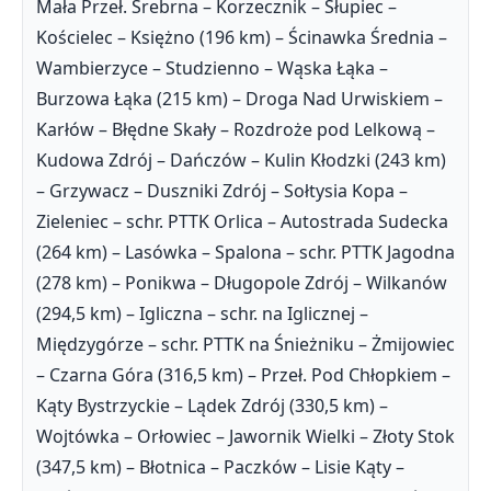
Mała Przeł. Srebrna – Korzecznik – Słupiec –
Kościelec – Księżno (196 km) – Ścinawka Średnia –
Wambierzyce – Studzienno – Wąska Łąka –
Burzowa Łąka (215 km) – Droga Nad Urwiskiem –
Karłów – Błędne Skały – Rozdroże pod Lelkową –
Kudowa Zdrój – Dańczów – Kulin Kłodzki (243 km)
– Grzywacz – Duszniki Zdrój – Sołtysia Kopa –
Zieleniec – schr. PTTK Orlica – Autostrada Sudecka
(264 km) – Lasówka – Spalona – schr. PTTK Jagodna
(278 km) – Ponikwa – Długopole Zdrój – Wilkanów
(294,5 km) – Igliczna – schr. na Iglicznej –
Międzygórze – schr. PTTK na Śnieżniku – Żmijowiec
– Czarna Góra (316,5 km) – Przeł. Pod Chłopkiem –
Kąty Bystrzyckie – Lądek Zdrój (330,5 km) –
Wojtówka – Orłowiec – Jawornik Wielki – Złoty Stok
(347,5 km) – Błotnica – Paczków – Lisie Kąty –