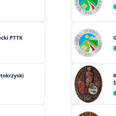
ecki PTTK
G
tokrzyski