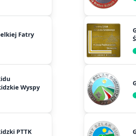
G
elkiej Fatry
kidu
G
idzkie Wyspy
idzki PTTK
G