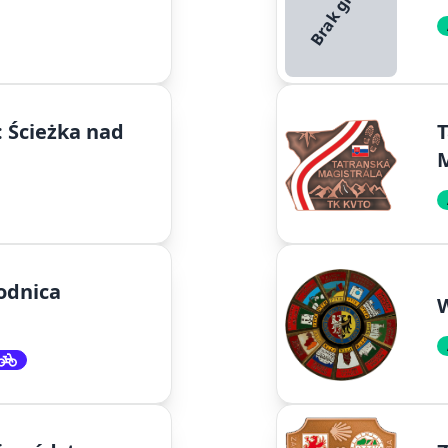
Brak grafiki
: Ścieżka nad
T
M
odnica