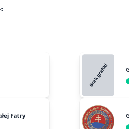
kt
Brak grafiki
G
łej Fatry
G