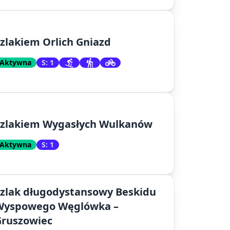
zlakiem Orlich Gniazd
Aktywna
S: 1
Szlakiem Wygasłych Wulkanów
Aktywna
S: 1
zlak długodystansowy Beskidu
Wyspowego Węglówka –
Gruszowiec