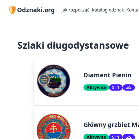
Odznaki.org
Jak rozpocząć
Katalog odznak
Konta
Szlaki długodystansowe
Diament Pienin
Aktywna
S: 1
Główny grzbiet Ma
Aktywna
S: 1