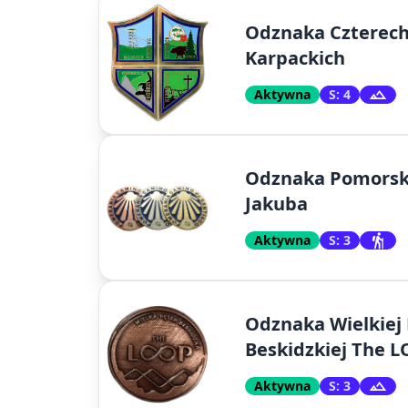
Odznaka Czterech
Karpackich
Aktywna
S: 4
Odznaka Pomorski
Jakuba
Aktywna
S: 3
Odznaka Wielkiej 
Beskidzkiej The 
Aktywna
S: 3