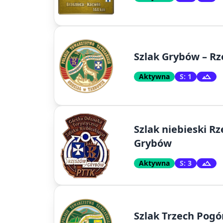
Szlak Grybów – R
Aktywna
S: 1
Szlak niebieski Rz
Grybów
Aktywna
S: 3
Szlak Trzech Pogó