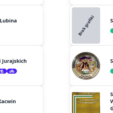
Brak grafiki
 Lubina
S
 Jurajskich
S
 Kacwin