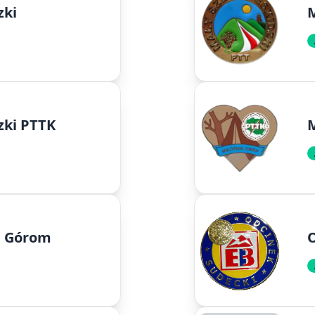
zki
M
zki PTTK
u Górom
O