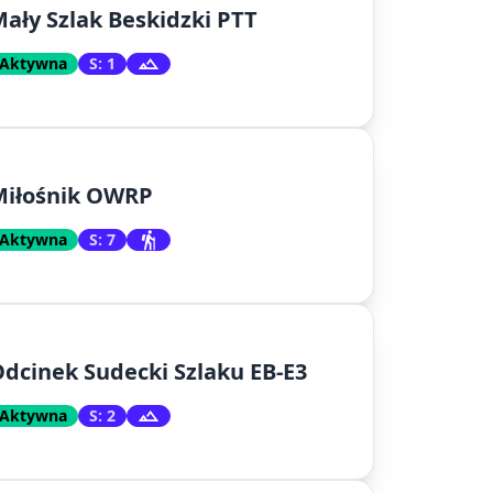
ały Szlak Beskidzki PTT
Aktywna
S: 1
Miłośnik OWRP
Aktywna
S: 7
dcinek Sudecki Szlaku EB-E3
Aktywna
S: 2