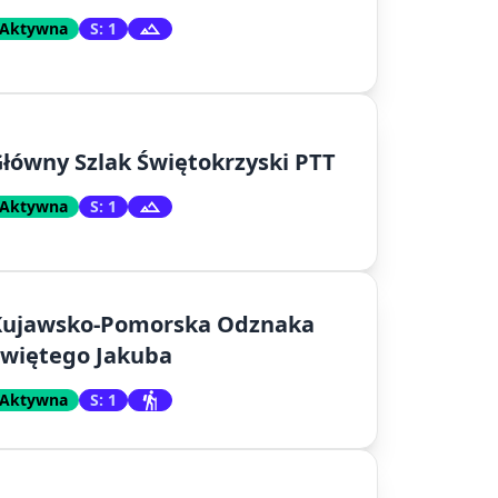
Aktywna
S: 1
łówny Szlak Świętokrzyski PTT
Aktywna
S: 1
Kujawsko-Pomorska Odznaka
Świętego Jakuba
Aktywna
S: 1