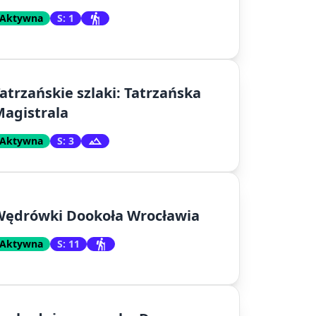
Aktywna
S: 1
atrzańskie szlaki: Tatrzańska
agistrala
Aktywna
S: 3
Wędrówki Dookoła Wrocławia
Aktywna
S: 11