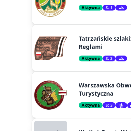
Aktywna
S: 1
Tatrzańskie szlaki
Reglami
Aktywna
S: 3
Warszawska Obw
Turystyczna
Aktywna
S: 3