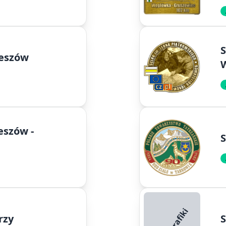
S
zeszów
W
eszów -
S
rzy