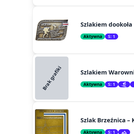
Szlakiem dookoła
Aktywna
S: 1
Brak grafiki
Szlakiem Warowni
Aktywna
S: 1
Szlak Brzeźnica –
Aktywna
S: 1