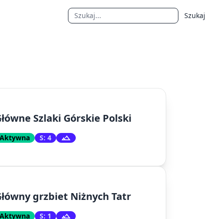
Szukaj
łówne Szlaki Górskie Polski
Aktywna
S: 4
łówny grzbiet Niżnych Tatr
Aktywna
S: 1