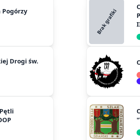
O
 Pogórzy
Brak grafiki
P
I
ej Drogi św.
O
Pętli
O
LOOP
"