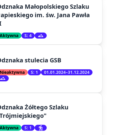
dznaka Małopolskiego Szlaku
apieskiego im. św. Jana Pawła
I
Aktywna
S: 4
dznaka stulecia GSB
Nieaktywna
S: 1
01.01.2024–31.12.2024
dznaka Żółtego Szlaku
Trójmiejskiego"
Aktywna
S: 1