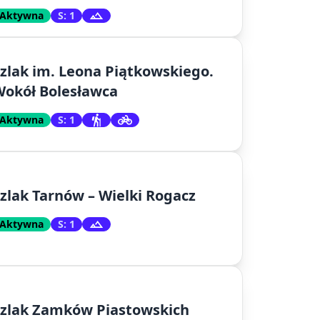
Aktywna
S: 1
zlak im. Leona Piątkowskiego.
okół Bolesławca
Aktywna
S: 1
zlak Tarnów – Wielki Rogacz
Aktywna
S: 1
Szlak Zamków Piastowskich