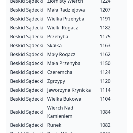
Beskid Sądecki
Złomisty Wierch
1224
Beskid Sądecki
Mała Radziejowa
1207
Beskid Sądecki
Wielka Przehyba
1191
Beskid Sądecki
Wielki Rogacz
1182
Beskid Sądecki
Przehyba
1175
Beskid Sądecki
Skałka
1163
Beskid Sądecki
Mały Rogacz
1162
Beskid Sądecki
Mała Przehyba
1150
Beskid Sądecki
Czeremcha
1124
Beskid Sądecki
Zgrzypy
1120
Beskid Sądecki
Jaworzyna Krynicka
1114
Beskid Sądecki
Wielka Bukowa
1104
Wierch Nad
Beskid Sądecki
1084
Kamieniem
Beskid Sądecki
Runek
1082