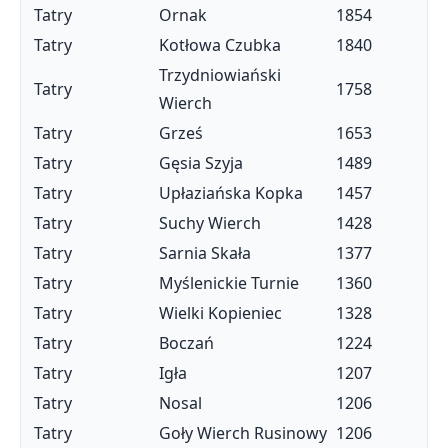
Tatry
Ornak
1854
Tatry
Kotłowa Czubka
1840
Trzydniowiański
Tatry
1758
Wierch
Tatry
Grześ
1653
Tatry
Gęsia Szyja
1489
Tatry
Upłaziańska Kopka
1457
Tatry
Suchy Wierch
1428
Tatry
Sarnia Skała
1377
Tatry
Myślenickie Turnie
1360
Tatry
Wielki Kopieniec
1328
Tatry
Boczań
1224
Tatry
Igła
1207
Tatry
Nosal
1206
Tatry
Goły Wierch Rusinowy
1206