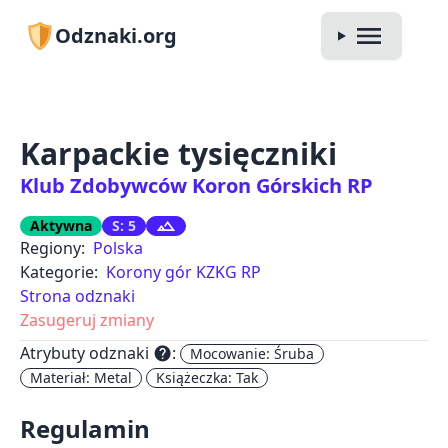
Odznaki.org
Karpackie tysięczniki
Klub Zdobywców Koron Górskich RP
Aktywna
S: 5
Regiony:
Polska
Kategorie:
Korony gór KZKG RP
Strona odznaki
Zasugeruj zmiany
Atrybuty odznaki
:
help
Mocowanie: Śruba
Materiał: Metal
Książeczka: Tak
Regulamin