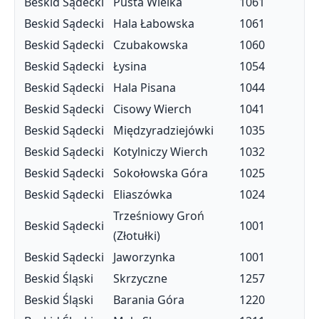
Beskid Sądecki
Pusta Wielka
1061
Beskid Sądecki
Hala Łabowska
1061
Beskid Sądecki
Czubakowska
1060
Beskid Sądecki
Łysina
1054
Beskid Sądecki
Hala Pisana
1044
Beskid Sądecki
Cisowy Wierch
1041
Beskid Sądecki
Międzyradziejówki
1035
Beskid Sądecki
Kotylniczy Wierch
1032
Beskid Sądecki
Sokołowska Góra
1025
Beskid Sądecki
Eliaszówka
1024
Trześniowy Groń
Beskid Sądecki
1001
(Złotułki)
Beskid Sądecki
Jaworzynka
1001
Beskid Śląski
Skrzyczne
1257
Beskid Śląski
Barania Góra
1220