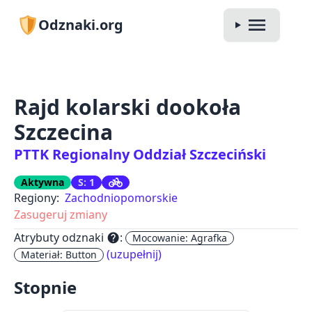
Odznaki.org
Rajd kolarski dookoła
Szczecina
PTTK Regionalny Oddział Szczeciński
Aktywna
S: 1
Regiony:
Zachodniopomorskie
Zasugeruj zmiany
Atrybuty odznaki
:
help
Mocowanie: Agrafka
(uzupełnij)
Materiał: Button
Stopnie