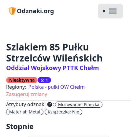
Odznaki.org
Szlakiem 85 Pułku
Strzelców Wileńskich
Oddział Wojskowy PTTK Chełm
Nieaktywna
S: 1
Regiony:
Polska - pułki OW Chełm
Zasugeruj zmiany
Atrybuty odznaki
:
help
Mocowanie: Pinezka
Materiał: Metal
Książeczka: Nie
Stopnie