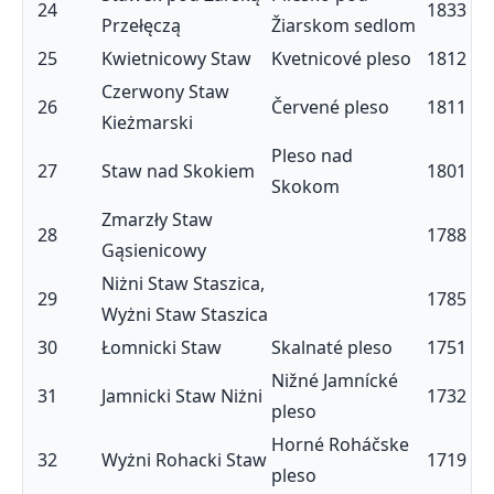
24
1833
Przełęczą
Žiarskom sedlom
25
Kwietnicowy Staw
Kvetnicové pleso
1812
Czerwony Staw
26
Červené pleso
1811
Kieżmarski
Pleso nad
27
Staw nad Skokiem
1801
Skokom
Zmarzły Staw
28
1788
Gąsienicowy
Niżni Staw Staszica,
29
1785
Wyżni Staw Staszica
30
Łomnicki Staw
Skalnaté pleso
1751
Nižné Jamnícké
31
Jamnicki Staw Niżni
1732
pleso
Horné Roháčske
32
Wyżni Rohacki Staw
1719
pleso