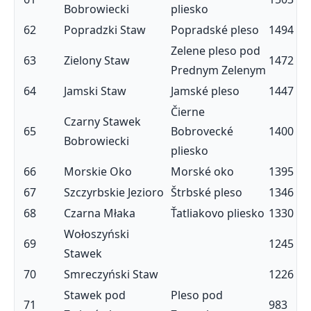
Bobrowiecki
pliesko
62
Popradzki Staw
Popradské pleso
1494
Zelene pleso pod
63
Zielony Staw
1472
Prednym Zelenym
64
Jamski Staw
Jamské pleso
1447
Čierne
Czarny Stawek
65
Bobrovecké
1400
Bobrowiecki
pliesko
66
Morskie Oko
Morské oko
1395
67
Szczyrbskie Jezioro
Štrbské pleso
1346
68
Czarna Młaka
Ťatliakovo pliesko
1330
Wołoszyński
69
1245
Stawek
70
Smreczyński Staw
1226
Stawek pod
Pleso pod
71
983