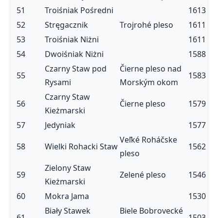
51
Troiśniak Pośredni
1613
52
Stręgacznik
Trojrohé pleso
1611
53
Troiśniak Niżni
1611
54
Dwoiśniak Niżni
1588
Czarny Staw pod
Čierne pleso nad
55
1583
Rysami
Morským okom
Czarny Staw
56
Čierne pleso
1579
Kieżmarski
57
Jedyniak
1577
Veľké Roháčske
58
Wielki Rohacki Staw
1562
pleso
Zielony Staw
59
Zelené pleso
1546
Kieżmarski
60
Mokra Jama
1530
Biały Stawek
Biele Bobrovecké
61
1503