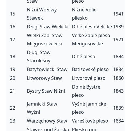
Staw
pleso
Niżni Wołowy
Nižné Volie
15
1941
Stawek
pliesko
16
Długi Staw Wielicki
Dlhé pleso Velické
1939
Wielki Żabi Staw
Veľké Žabie pleso
17
1921
Mięguszowiecki
Mengusovské
Długi Staw
18
Dlhé pleso
1894
Staroleśny
19
Batyżowiecki Staw
Batizovské pleso
1884
20
Litworowy Staw
Litvorové pleso
1860
Dolné Bystré
21
Bystry Staw Niżni
1843
pleso
Jamnicki Staw
Vyšné Jamnícke
22
1839
Wyżni
pleso
23
Warzęchowy Staw
Vareškové pleso
1834
Stawek pod Żarską
Pliesko pod