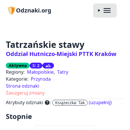
Odznaki.org
Tatrzańskie stawy
Oddział Hutniczo-Miejski PTTK Kraków
Aktywna
S: 2
Regiony:
Małopolskie
,
Tatry
Kategorie:
Przyroda
Strona odznaki
Zasugeruj zmiany
Atrybuty odznaki
:
(uzupełnij)
help
Książeczka: Tak
Stopnie