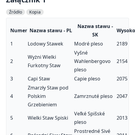
Źródło
Kopia
Nazwa stawu -
Numer
Nazwa stawu - PL
Wysoko
SK
1
Lodowy Stawek
Modré pleso
2189
Vyšné
Wyżni Wielki
2
Wahlenbergovo
2154
Furkotny Staw
pleso
3
Capi Staw
Capie pleso
2075
Zmarzły Staw pod
4
Polskim
Zamrznuté pleso
2047
Grzebieniem
Veľké Spišské
5
Wielki Staw Spiski
2013
pleso
Prostredné Sivé