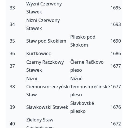
Wyżni Czerwony
33
1695
Stawek
Niżni Czerwony
34
1693
Stawek
Pliesko pod
35
Staw pod Skokiem
1690
Skokom
36
Kurtkowiec
1686
Czarny Raczkowy
Čierne Račkovo
37
1677
Stawek
pleso
Niżni
Nižné
38
Ciemnosmreczyński
Temnosmrečinské
1677
Staw
pleso
Slavkovské
39
Sławkowski Stawek
1676
pliesko
Zielony Staw
40
1672
Gąsienicowy