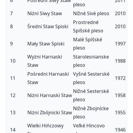
6
Pośredni Siwy Staw
2011
pleso
7
Niżni Siwy Staw
Nižné Sivé pleso
2010
Prostredné
8
Średni Staw Spiski
2010
Spišské pleso
Malé Spišské
9
Mały Staw Spiski
1997
pleso
Wyżni Harnaski
Starolesnianske
10
1988
Staw
pleso
Pośredni Harnaski
Vyšné Sesterské
11
1972
Staw
pleso
Nižné Sesterské
12
Niżni Harnaski Staw
1958
pleso
Nižné Zbojnícke
13
Niżni Zbójnicki Staw
1955
pleso
Wielki Hińczowy
Veľké Hincovo
14
1946