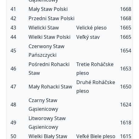
41
Mały Staw Polski
1668
42
Przedni Staw Polski
1668
43
Wielicki Staw
Velické pleso
1665
44
Wielki Staw Polski
Veľký stav
1665
Czerwony Staw
45
1654
Pańszczycki
Pośredni Rohacki
Tretie Roháčske
46
1653
Staw
pleso
Druhé Roháčske
47
Mały Rohacki Staw
1650
pleso
Czarny Staw
48
1624
Gąsienicowy
Litworowy Staw
49
1618
Gąsienicowy
50
Wielki Biały Staw
Veľké Biele pleso
1615