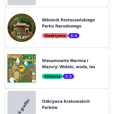
Miłośnik Roztoczańskiego
Parku Narodowego
Nieaktywna
S: 4
Niesamowite Warmia i
Mazury: Widoki, woda, las
Aktywna
S: 3
Brak grafiki
Odkrywca Krakowskich
Parków