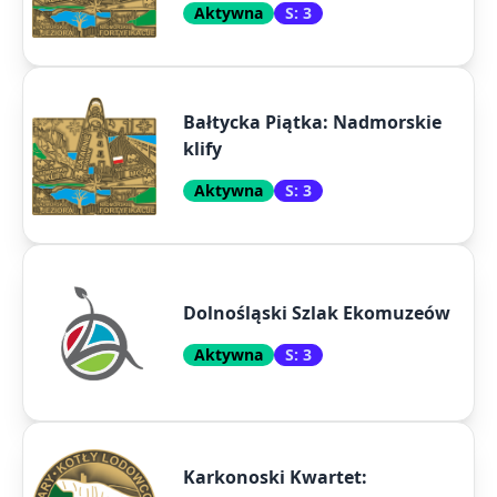
Aktywna
S: 3
Bałtycka Piątka: Nadmorskie
klify
Aktywna
S: 3
Dolnośląski Szlak Ekomuzeów
Aktywna
S: 3
Karkonoski Kwartet: