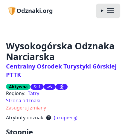
Odznaki.org
Wysokogórska Odznaka
Narciarska
Centralny Ośrodek Turystyki Górskiej
PTTK
Aktywna
S: 1
Regiony:
Tatry
Strona odznaki
Zasugeruj zmiany
Atrybuty odznaki
:
(uzupełnij)
help
Stopnie