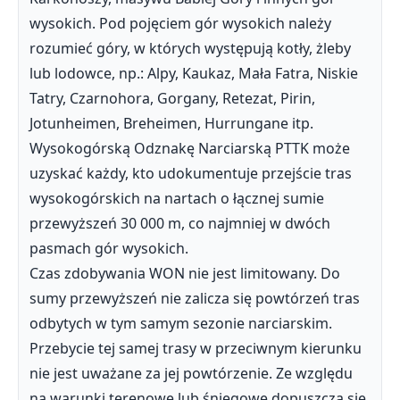
wysokich. Pod pojęciem gór wysokich należy
rozumieć góry, w których występują kotły, żleby
lub lodowce, np.: Alpy, Kaukaz, Mała Fatra, Niskie
Tatry, Czarnohora, Gorgany, Retezat, Pirin,
Jotunheimen, Breheimen, Hurrungane itp.
Wysokogórską Odznakę Narciarską PTTK może
uzyskać każdy, kto udokumentuje przejście tras
wysokogórskich na nartach o łącznej sumie
przewyższeń 30 000 m, co najmniej w dwóch
pasmach gór wysokich.
Czas zdobywania WON nie jest limitowany. Do
sumy przewyższeń nie zalicza się powtórzeń tras
odbytych w tym samym sezonie narciarskim.
Przebycie tej samej trasy w przeciwnym kierunku
nie jest uważane za jej powtórzenie. Ze względu
na warunki terenowe lub śniegowe dopuszcza się