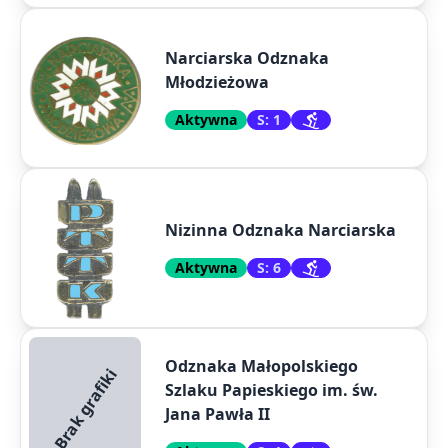
Narciarska Odznaka
Młodzieżowa
Aktywna
S: 1
Nizinna Odznaka Narciarska
Aktywna
S: 6
Odznaka Małopolskiego
Brak grafiki
Szlaku Papieskiego im. św.
Jana Pawła II