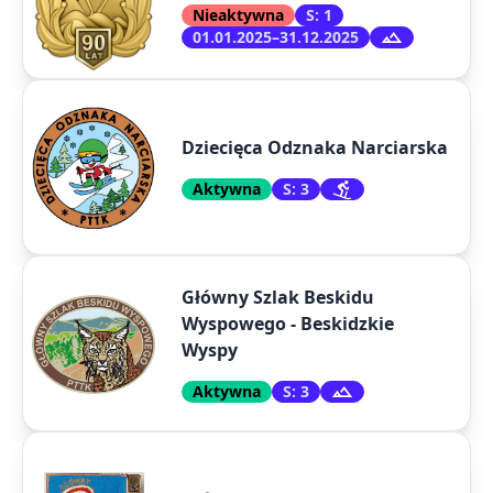
Nieaktywna
S: 1
01.01.2025–31.12.2025
Dziecięca Odznaka Narciarska
Aktywna
S: 3
Główny Szlak Beskidu
Wyspowego - Beskidzkie
Wyspy
Aktywna
S: 3