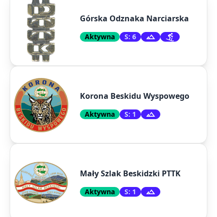
Górska Odznaka Narciarska
Aktywna
S: 6
Korona Beskidu Wyspowego
Aktywna
S: 1
Mały Szlak Beskidzki PTTK
Aktywna
S: 1