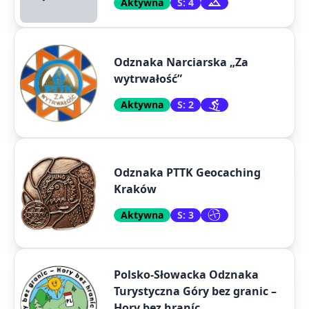
Aktywna
S: 4
Odznaka Narciarska „Za
wytrwałość”
Aktywna
S: 2
Odznaka PTTK Geocaching
Kraków
Aktywna
S: 3
Polsko-Słowacka Odznaka
Turystyczna Góry bez granic –
Hory bez hraníc