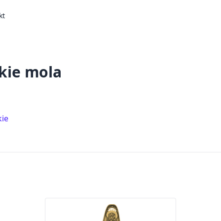
kt
kie mola
ie