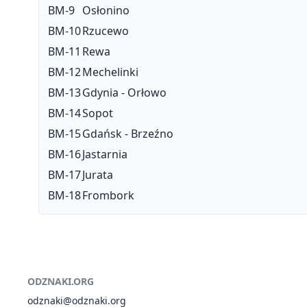
BM-9
Osłonino
BM-10
Rzucewo
BM-11
Rewa
BM-12
Mechelinki
BM-13
Gdynia - Orłowo
BM-14
Sopot
BM-15
Gdańsk - Brzeźno
BM-16
Jastarnia
BM-17
Jurata
BM-18
Frombork
ODZNAKI.ORG
odznaki@odznaki.org