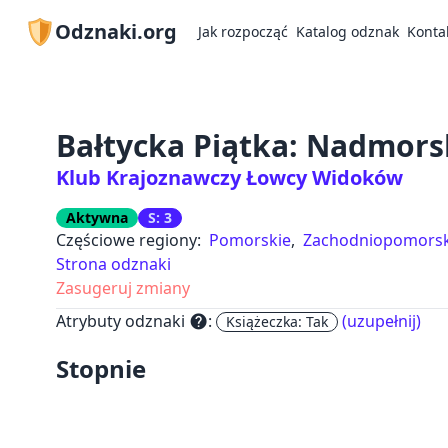
Odznaki.org
Jak rozpocząć
Katalog odznak
Konta
Bałtycka Piątka: Nadmors
Klub Krajoznawczy Łowcy Widoków
Aktywna
S: 3
Częściowe regiony:
Pomorskie
,
Zachodniopomorsk
Strona odznaki
Zasugeruj zmiany
Atrybuty odznaki
:
(uzupełnij)
help
Książeczka: Tak
Stopnie