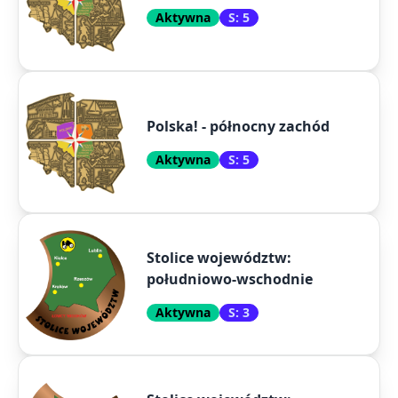
Aktywna
S: 5
Polska! - północny zachód
Aktywna
S: 5
Stolice województw:
południowo-wschodnie
Aktywna
S: 3