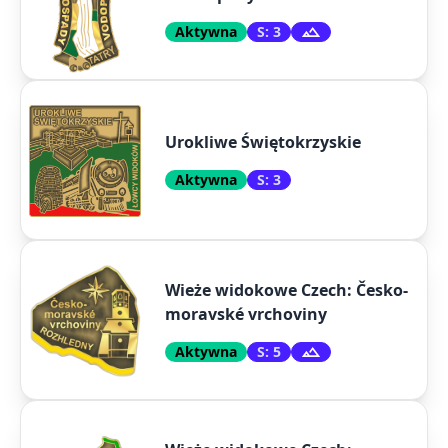
Aktywna
S: 3
Urokliwe Świętokrzyskie
Aktywna
S: 3
Wieże widokowe Czech: Česko-
moravské vrchoviny
Aktywna
S: 5