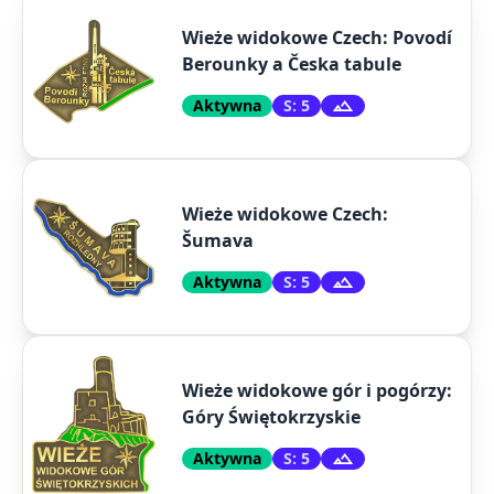
Wieże widokowe Czech: Povodí
Berounky a Česka tabule
Aktywna
S: 5
Wieże widokowe Czech:
Šumava
Aktywna
S: 5
Wieże widokowe gór i pogórzy:
Góry Świętokrzyskie
Aktywna
S: 5