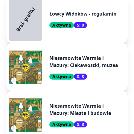
Brak grafiki
Łowcy Widoków - regulamin
Aktywna
S: 0
Niesamowite Warmia i
Mazury: Ciekawostki, muzea
Aktywna
S: 3
Niesamowite Warmia i
Mazury: Miasta i budowle
Aktywna
S: 3