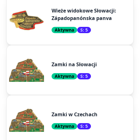
Wieże widokowe Słowacji:
Západopanónska panva
Aktywna
S: 5
Zamki na Słowacji
Aktywna
S: 5
Zamki w Czechach
Aktywna
S: 5