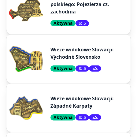
polskiego: Pojezierza cz.
zachodnia
Aktywna
S: 5
Wieże widokowe Słowacji:
Východné Slovensko
Aktywna
S: 5
Wieże widokowe Słowacji:
Západné Karpaty
Aktywna
S: 5