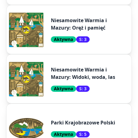
Niesamowite Warmia i
Mazury: Oręż i pamięć
Aktywna
S: 3
Niesamowite Warmia i
Mazury: Widoki, woda, las
Aktywna
S: 3
Parki Krajobrazowe Polski
Aktywna
S: 5