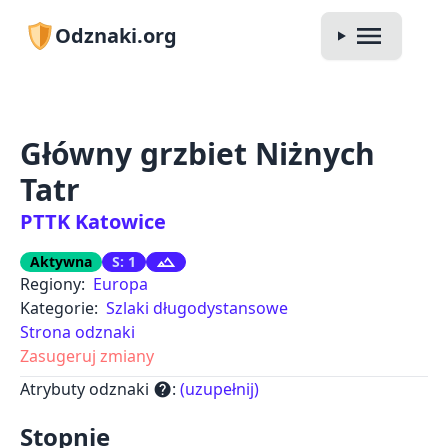
Odznaki.org
Główny grzbiet Niżnych
Tatr
PTTK Katowice
Aktywna
S: 1
Regiony:
Europa
Kategorie:
Szlaki długodystansowe
Strona odznaki
Zasugeruj zmiany
Atrybuty odznaki
:
(uzupełnij)
help
Stopnie