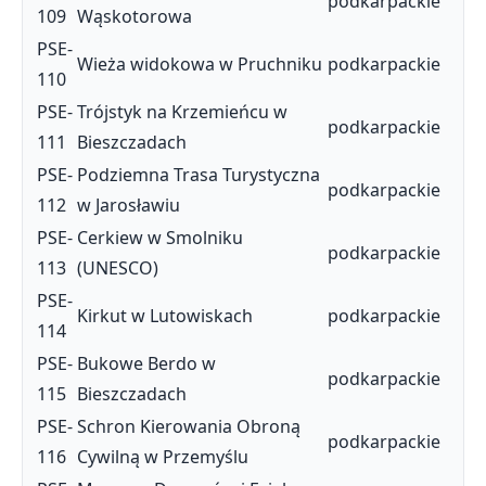
podkarpackie
109
Wąskotorowa
PSE-
Wieża widokowa w Pruchniku
podkarpackie
110
PSE-
Trójstyk na Krzemieńcu w
podkarpackie
111
Bieszczadach
PSE-
Podziemna Trasa Turystyczna
podkarpackie
112
w Jarosławiu
PSE-
Cerkiew w Smolniku
podkarpackie
113
(UNESCO)
PSE-
Kirkut w Lutowiskach
podkarpackie
114
PSE-
Bukowe Berdo w
podkarpackie
115
Bieszczadach
PSE-
Schron Kierowania Obroną
podkarpackie
116
Cywilną w Przemyślu