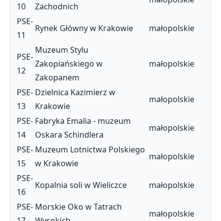
10
Zachodnich
PSE-
Rynek Główny w Krakowie
małopolskie
11
Muzeum Stylu
PSE-
Zakopiańskiego w
małopolskie
12
Zakopanem
PSE-
Dzielnica Kazimierz w
małopolskie
13
Krakowie
PSE-
Fabryka Emalia - muzeum
małopolskie
14
Oskara Schindlera
PSE-
Muzeum Lotnictwa Polskiego
małopolskie
15
w Krakowie
PSE-
Kopalnia soli w Wieliczce
małopolskie
16
PSE-
Morskie Oko w Tatrach
małopolskie
17
Wysokich