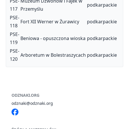
PSE-
Muzeum Dzwonów i Fajek w
podkarpackie
117
Przemyślu
PSE-
Fort XII Werner w Żurawicy
podkarpackie
118
PSE-
Beniowa - opuszczona wioska
podkarpackie
119
PSE-
Arboretum w Bolestraszycach
podkarpackie
120
ODZNAKI.ORG
odznaki@odznaki.org