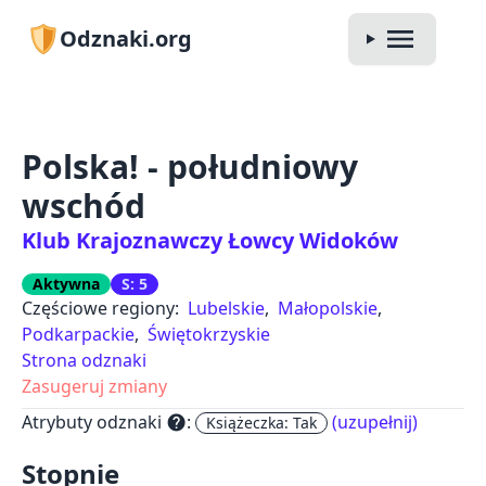
Odznaki.org
Polska! - południowy
wschód
Klub Krajoznawczy Łowcy Widoków
Aktywna
S: 5
Częściowe regiony:
Lubelskie
,
Małopolskie
,
Podkarpackie
,
Świętokrzyskie
Strona odznaki
Zasugeruj zmiany
Atrybuty odznaki
:
(uzupełnij)
help
Książeczka: Tak
Stopnie