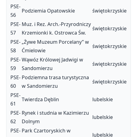
PSE-
Podziemia Opatowskie
świętokrzyskie
56
PSE-
Muz. i Rez. Arch.-Przyrodniczy
świętokrzyskie
57
Krzemionki k. Ostrowca Św.
PSE-
„Żywe Muzeum Porcelany” w
świętokrzyskie
58
Ćmielowie
PSE-
Wąwóz Królowej Jadwigi w
świętokrzyskie
59
Sandomierzu
PSE-
Podziemna trasa turystyczna
świętokrzyskie
60
w Sandomierzu
PSE-
Twierdza Dęblin
lubelskie
61
PSE-
Rynek i studnia w Kazimierzu
lubelskie
62
Dolnym
PSE-
Park Czartoryskich w
lubelskie