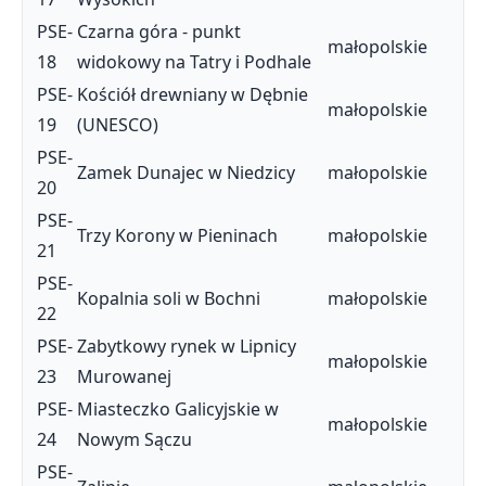
PSE-
Czarna góra - punkt
małopolskie
18
widokowy na Tatry i Podhale
PSE-
Kościół drewniany w Dębnie
małopolskie
19
(UNESCO)
PSE-
Zamek Dunajec w Niedzicy
małopolskie
20
PSE-
Trzy Korony w Pieninach
małopolskie
21
PSE-
Kopalnia soli w Bochni
małopolskie
22
PSE-
Zabytkowy rynek w Lipnicy
małopolskie
23
Murowanej
PSE-
Miasteczko Galicyjskie w
małopolskie
24
Nowym Sączu
PSE-