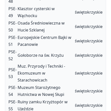
48
PSE-
Klasztor cysterski w
świętokrzyskie
49
Wąchocku
PSE-
Osada Średniowieczna w
świętokrzyskie
50
Hucie Szklanej
PSE-
Europejskie Centrum Bajki w
świętokrzyskie
51
Pacanowie
PSE-
Gołoborze na św. Krzyżu
świętokrzyskie
52
Muz. Przyrody i Techniki -
PSE-
Ekomuzeum w
świętokrzyskie
53
Starachowicach
PSE-
Muzeum Starożytnego
świętokrzyskie
54
Hutnictwa w Nowej Słupi
PSE-
Ruiny zamku Krzyżtopór w
świętokrzyskie
55
Ujeździe