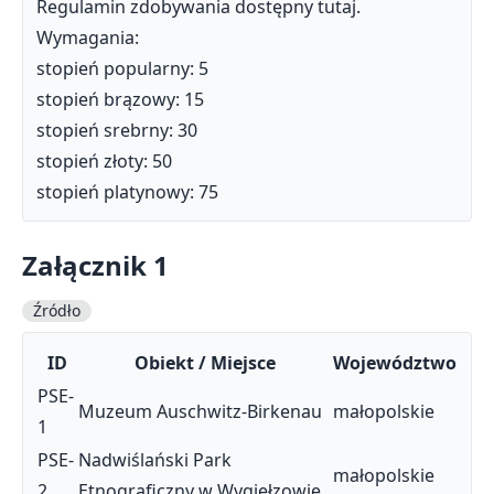
Regulamin zdobywania dostępny
tutaj
.
Wymagania:
stopień popularny: 5
stopień brązowy: 15
stopień srebrny: 30
stopień złoty: 50
stopień platynowy: 75
Załącznik 1
Źródło
ID
Obiekt / Miejsce
Województwo
PSE-
Muzeum Auschwitz-Birkenau
małopolskie
1
PSE-
Nadwiślański Park
małopolskie
2
Etnograficzny w Wygiełzowie