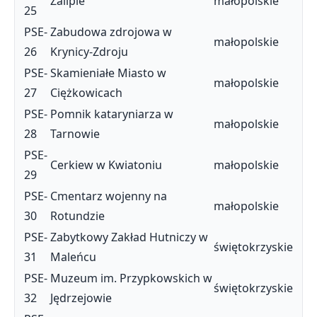
Zalipie
małopolskie
25
PSE-
Zabudowa zdrojowa w
małopolskie
26
Krynicy-Zdroju
PSE-
Skamieniałe Miasto w
małopolskie
27
Ciężkowicach
PSE-
Pomnik kataryniarza w
małopolskie
28
Tarnowie
PSE-
Cerkiew w Kwiatoniu
małopolskie
29
PSE-
Cmentarz wojenny na
małopolskie
30
Rotundzie
PSE-
Zabytkowy Zakład Hutniczy w
świętokrzyskie
31
Maleńcu
PSE-
Muzeum im. Przypkowskich w
świętokrzyskie
32
Jędrzejowie