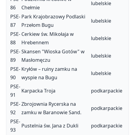
lubelskie
86
Chełmie
PSE-
Park Krajobrazowy Podlaski
lubelskie
87
Przełom Bugu
PSE-
Cerkiew św. Mikołaja w
lubelskie
88
Hrebennem
PSE-
Skansen "Wioska Gotów" w
lubelskie
89
Masłomęczu
PSE-
Kryłów – ruiny zamku na
lubelskie
90
wyspie na Bugu
PSE-
Karpacka Troja
podkarpackie
91
PSE-
Zbrojownia Rycerska na
podkarpackie
92
zamku w Baranowie Sand.
PSE-
Pustelnia św. Jana z Dukli
podkarpackie
93