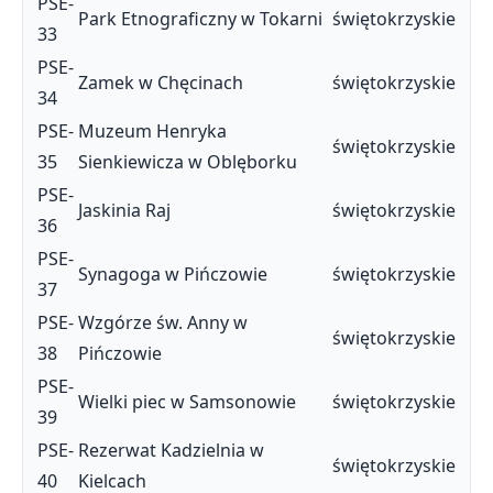
PSE-
Park Etnograficzny w Tokarni
świętokrzyskie
33
PSE-
Zamek w Chęcinach
świętokrzyskie
34
PSE-
Muzeum Henryka
świętokrzyskie
35
Sienkiewicza w Oblęborku
PSE-
Jaskinia Raj
świętokrzyskie
36
PSE-
Synagoga w Pińczowie
świętokrzyskie
37
PSE-
Wzgórze św. Anny w
świętokrzyskie
38
Pińczowie
PSE-
Wielki piec w Samsonowie
świętokrzyskie
39
PSE-
Rezerwat Kadzielnia w
świętokrzyskie
40
Kielcach