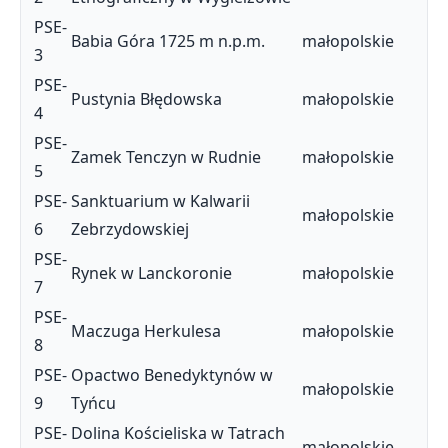
PSE-
Babia Góra 1725 m n.p.m.
małopolskie
3
PSE-
Pustynia Błędowska
małopolskie
4
PSE-
Zamek Tenczyn w Rudnie
małopolskie
5
PSE-
Sanktuarium w Kalwarii
małopolskie
6
Zebrzydowskiej
PSE-
Rynek w Lanckoronie
małopolskie
7
PSE-
Maczuga Herkulesa
małopolskie
8
PSE-
Opactwo Benedyktynów w
małopolskie
9
Tyńcu
PSE-
Dolina Kościeliska w Tatrach
małopolskie