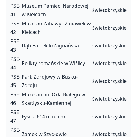
PSE-
Muzeum Pamięci Narodowej
świętokrzyskie
41
w Kielcach
PSE-
Muzeum Zabawy i Zabawek w
świętokrzyskie
42
Kielcach
PSE-
Dąb Bartek k/Zagnańska
świętokrzyskie
43
PSE-
Relikty romańskie w Wiślicy
świętokrzyskie
44
PSE-
Park Zdrojowy w Busku-
świętokrzyskie
45
Zdroju
PSE-
Muzeum im. Orła Białego w
świętokrzyskie
46
Skarżysku-Kamiennej
PSE-
Łysica 614 m n.p.m.
świętokrzyskie
47
PSE-
Zamek w Szydłowie
świętokrzyskie