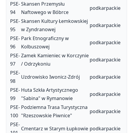
PSE-
Skansen Przemysłu
podkarpackie
94
Naftowego w Bóbrce
PSE-
Skansen Kultury Łemkowskiej
podkarpackie
95
w Zyndranowej
PSE-
Park Etnograficzny w
podkarpackie
96
Kolbuszowej
PSE-
Zamek Kamieniec w Korczynie
podkarpackie
97
/ Odrzykoniu
PSE-
Uzdrowisko Iwonicz-Zdrój
podkarpackie
98
PSE-
Huta Szkła Artystycznego
podkarpackie
99
"Sabina" w Rymanowie
PSE-
Podziemna Trasa Turystyczna
podkarpackie
100
"Rzeszowskie Piwnice"
PSE-
Cmentarz w Starym Łupkowie
podkarpackie
101