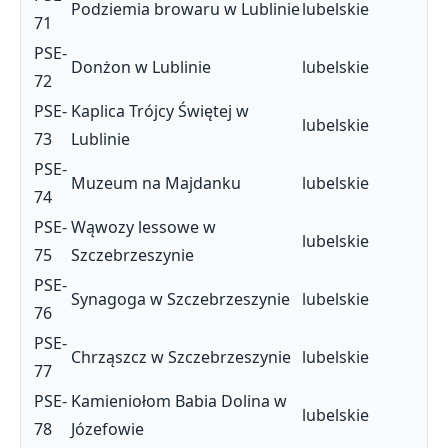
Podziemia browaru w Lublinie
lubelskie
71
PSE-
Donżon w Lublinie
lubelskie
72
PSE-
Kaplica Trójcy Świętej w
lubelskie
73
Lublinie
PSE-
Muzeum na Majdanku
lubelskie
74
PSE-
Wąwozy lessowe w
lubelskie
75
Szczebrzeszynie
PSE-
Synagoga w Szczebrzeszynie
lubelskie
76
PSE-
Chrząszcz w Szczebrzeszynie
lubelskie
77
PSE-
Kamieniołom Babia Dolina w
lubelskie
78
Józefowie