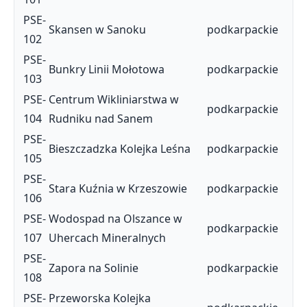
PSE-
Skansen w Sanoku
podkarpackie
102
PSE-
Bunkry Linii Mołotowa
podkarpackie
103
PSE-
Centrum Wikliniarstwa w
podkarpackie
104
Rudniku nad Sanem
PSE-
Bieszczadzka Kolejka Leśna
podkarpackie
105
PSE-
Stara Kuźnia w Krzeszowie
podkarpackie
106
PSE-
Wodospad na Olszance w
podkarpackie
107
Uhercach Mineralnych
PSE-
Zapora na Solinie
podkarpackie
108
PSE-
Przeworska Kolejka