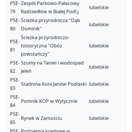
PSE-
Zespół Parkowo-Pałacowy
lubelskie
79
Radziwiłłów w Białej Podl.j
PSE-
Ścieżka przyrodnicza "Dąb
lubelskie
80
Dominik"
Ścieżka przyrodniczo-
PSE-
historyczna "Obóz
lubelskie
81
powstańczy"
PSE-
Szumy na Tanwi i wodospad
lubelskie
82
Jeleń
PSE-
Stadnina Koni Janów Podlaski
lubelskie
83
PSE-
Pomnik KOP w Wytycznie
lubelskie
84
PSE-
Rynek w Zamościu
lubelskie
85
PSE-
Podziemia kredowe w